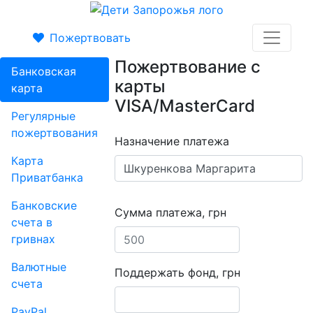
Пожертвовать
Пожертвование с
Банковская
карты
карта
VISA/MasterCard
Регулярные
пожертвования
Назначение платежа
Карта
Приватбанка
Банковские
Сумма платежа, грн
счета в
гривнах
Валютные
Поддержать фонд, грн
счета
PayPal