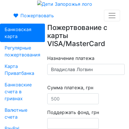
Пожертвовать
Пожертвование с
Банковская
карты
карта
VISA/MasterCard
Регулярные
пожертвования
Назначение платежа
Карта
Приватбанка
Банковские
Сумма платежа, грн
счета в
гривнах
Валютные
Поддержать фонд, грн
счета
PayPal