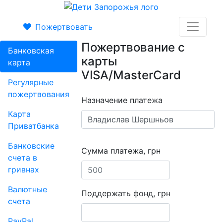
Пожертвовать
Пожертвование с
Банковская
карты
карта
VISA/MasterCard
Регулярные
пожертвования
Назначение платежа
Карта
Приватбанка
Банковские
Сумма платежа, грн
счета в
гривнах
Валютные
Поддержать фонд, грн
счета
PayPal