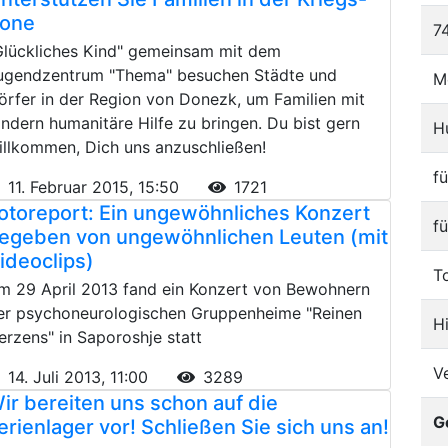
one
7
Glückliches Kind" gemeinsam mit dem
ugendzentrum "Thema" besuchen Städte und
M
örfer in der Region von Donezk, um Familien mit
indern humanitäre Hilfe zu bringen. Du bist gern
H
illkommen, Dich uns anzuschließen!
f
11. Februar 2015, 15:50
1721
otoreport: Ein ungewöhnliches Konzert
f
egeben von ungewöhnlichen Leuten (mit
ideoclips)
T
m 29 April 2013 fand ein Konzert von Bewohnern
er psychoneurologischen Gruppenheime "Reinen
H
erzens" in Saporoshje statt
V
14. Juli 2013, 11:00
3289
ir bereiten uns schon auf die
G
erienlager vor! Schließen Sie sich uns an!