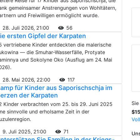
eitere Reise für 17 Kinder aus Saporischschja, die
ank gemeinsamer Anstrengungen von Wohltätern,
artnern und Freiwilligen ermöglicht wurde.
28. Juli 2026, 21:00
56
ie ersten Gipfel der Karpaten
5 vertriebene Kinder entdeckten die malerische
ukowina — die Smuhar-Wasserfälle, Protyate
aminnya und Sokolyne Oko (Ausflug am 24. Mai
026).
28. Mai 2026, 22:00
117
amp für Kinder aus Saporischschja im
erzen der Karpaten
Sie
2 Kinder verbrachten vom 25. bis 29. Juni 2025
ine sinnvolle und erholsame Zeit in der
$1
uzulenregion.
Vol
9. Juli 2025, 21:00
71
Uns
nterstützen Sie Familien in der Kriegs-