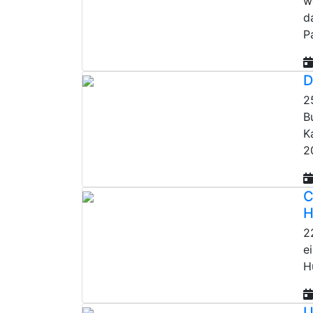
w
d
P
D
2
B
K
2
C
H
2
e
H
U