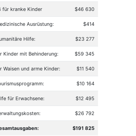
4 für kranke Kinder
$46 630
edizinische Ausrüstung:
$414
umanitäre Hilfe:
$23 277
ür Kinder mit Behinderung:
$59 345
ür Waisen und arme Kinder:
$11 540
ourismusprogramm:
$10 164
ilfe für Erwachsene:
$12 495
erwaltungskosten:
$26 792
esamtausgaben:
$191 825