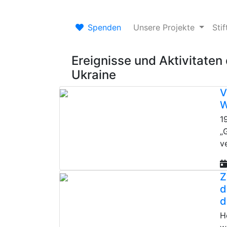
Spenden
Unsere Projekte
Sti
Ereignisse und Aktivitaten 
Ukraine
V
W
1
„
v
Z
d
d
H