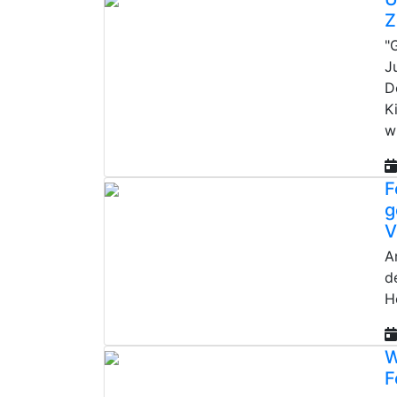
Z
"
J
D
K
w
F
g
V
A
d
H
W
F