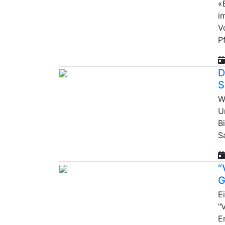
«
i
V
P
D
S
W
U
B
S
“
G
E
"
E