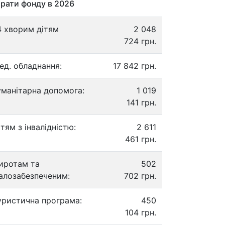
рати фонду в 2026
4 хворим дітям
2 048
724 грн.
ед. обладнання:
17 842 грн.
уманітарна допомога:
1 019
141 грн.
ітям з інвалідністю:
2 611
461 грн.
иротам та
502
алозабезпеченим:
702 грн.
уристична програма:
450
104 грн.