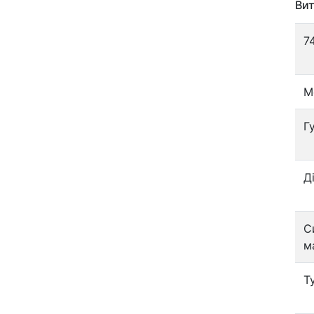
Вит
7
М
Г
Д
С
м
Т