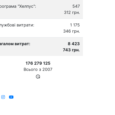
рограма "Хелпус":
547
312 грн.
лужбові витрати:
1 175
346 грн.
агалом витрат:
8 423
743 грн.
176 279 125
Всього з
2007