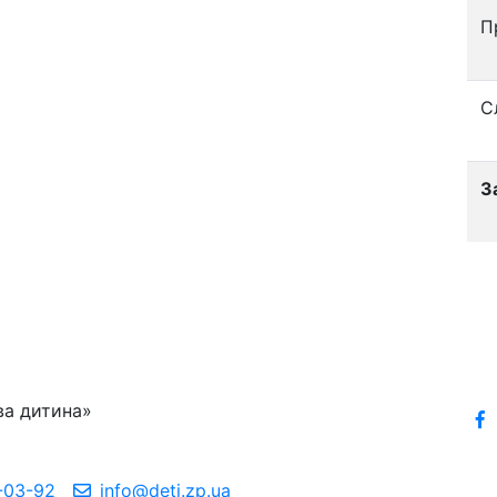
П
С
З
ва дитина»
-03-92
info@deti.zp.ua