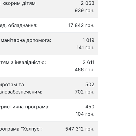
4 хворим дітям
2 063
939 грн.
ед. обладнання:
17 842 грн.
уманітарна допомога:
1 019
141 грн.
ітям з інвалідністю:
2 611
466 грн.
иротам та
502
алозабезпеченим:
702 грн.
уристична програма:
450
104 грн.
рограма "Хелпус":
547 312 грн.