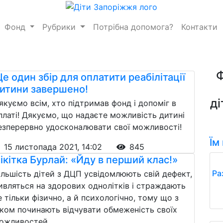
Фонд
Рубрики
Потрібна допомога?
Контакти
е один збір для оплатити реабілітації
итини завершено!
ді
якуємо всім, хто підтримав фонд і допоміг в
платі! Дякуємо, що надаєте можливість дитині
езперервно удосконалювати свої можливості!
Їм
15 листопада 2021, 14:02
845
ікітка Бурлай: «Йду в перший клас!»
Ра
ільшість дітей з ДЦП усвідомлюють свій дефект,
ивляться на здорових однолітків і страждають
е тільки фізично, а й психологічно, тому що з
іком починають відчувати обмеженість своїх
ожливостей.