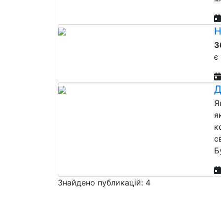
Н
З
є
Д
Я
я
к
с
Б
Знайдено публикацій: 4