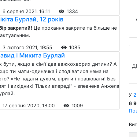
6 серпня 2021, 16:11
1334
ікіта Бурлай, 12 років
бір закритий!
Це прохання закрите та більше не
 актуальним.
3 лютого 2021, 19:55
1085
авид і Микита Бурлай
к бути, якщо в сім'ї два важкохворих дитини? А
Д
кщо ти мати-одиначка і сподіватися нема на
ого? «Не падати духом, вірити і працювати! Без
вят і вихідних! Тільки вперед!" - впевнена Анжела
урлай.
У
2
6 
17 серпня 2020, 18:00
1009
Пов
Вит