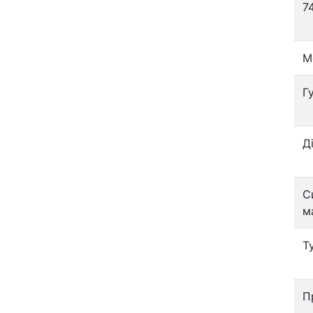
7
М
Г
Д
С
м
Т
П