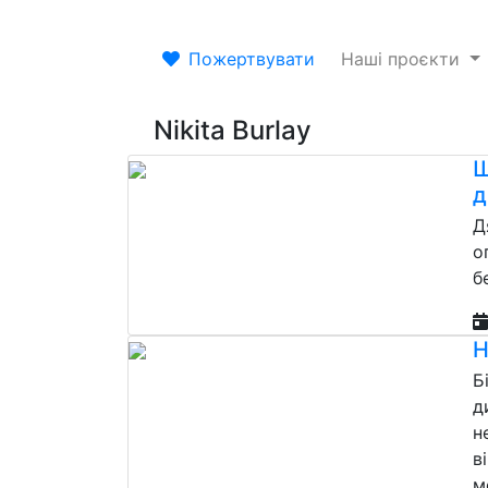
Пожертвувати
Наші проєкти
Nikita Burlay
Щ
д
Д
о
б
Н
Б
д
н
в
м