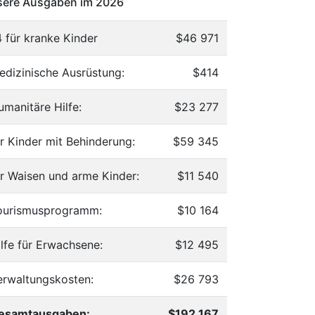
ere Ausgaben im 2026
4 für kranke Kinder
$46 971
edizinische Ausrüstung:
$414
umanitäre Hilfe:
$23 277
ür Kinder mit Behinderung:
$59 345
ür Waisen und arme Kinder:
$11 540
ourismusprogramm:
$10 164
ilfe für Erwachsene:
$12 495
erwaltungskosten:
$26 793
esamtausgaben:
$192 167