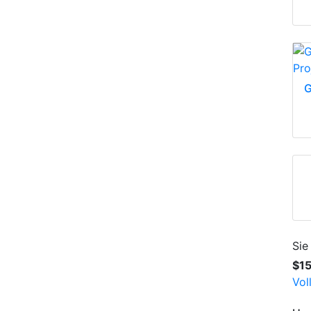
G
Sie
$1
Vol