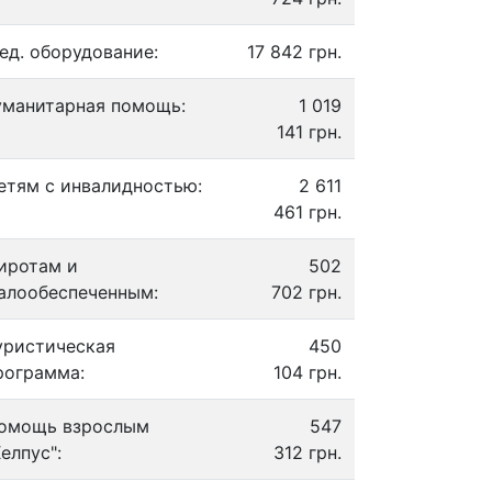
ед. оборудование:
17 842 грн.
уманитарная помощь:
1 019
141 грн.
етям с инвалидностью:
2 611
461 грн.
иротам и
502
алообеспеченным:
702 грн.
уристическая
450
рограмма:
104 грн.
омощь взрослым
547
Хелпус":
312 грн.