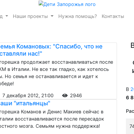
нд
Наши проекты
Нужна помощь?
Контакты
емья Комановых: "Спасибо, что не
ставляли нас!"
горешка продолжает восстанавливаться после
КМ в Италии. Не все так гладко, как хотелось
ы. Но семья не останавливается и идет к
обеде!
В
2
7 декабря 2012, 21:00
2946
6 
аши "итальянцы"
Рас
горешка Команов и Денис Макиев сейчас в
талии восстанавливаются после пересадок
остного мозга. Семьям нужна поддержка!
7