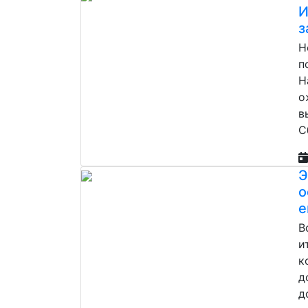
И
з
Н
п
Н
о
в
С
Э
о
е
В
и
к
д
д