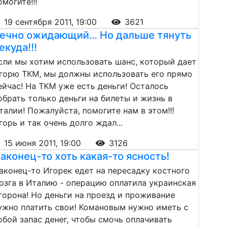
омогите!!!
19 сентября 2011, 19:00
3621
ечно ожидающий… Но дальше тянуть
екуда!!!
сли мы хотим использовать шанс, который дает
горю ТКМ, мы должны использовать его прямо
ейчас! На ТКМ уже есть деньги! Осталось
обрать только деньги на билеты и жизнь в
талии! Пожалуйста, помогите нам в этом!!!
горь и так очень долго ждал...
15 июня 2011, 19:00
3126
аконец-то хоть какая-то ясность!
аконец-то Игорек едет на пересадку костного
озга в Италию - операцию оплатила украинская
торона! Но деньги на проезд и проживание
ужно платить свои! Комановым нужно иметь с
обой запас денег, чтобы смочь оплачивать