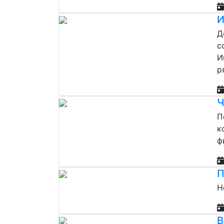
И
Д
с
И
р
Ч
П
к
ф
П
Н
В