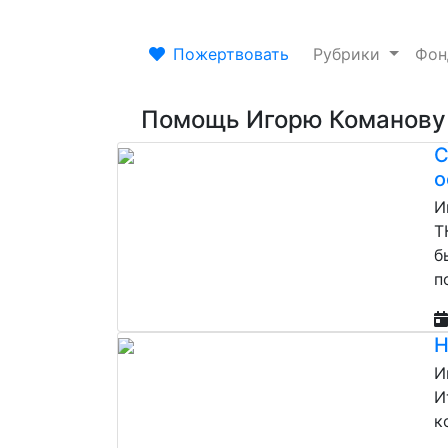
Пожертвовать
Рубрики
Фо
Помощь Игорю Команову
С
о
И
Т
б
п
Н
И
И
к