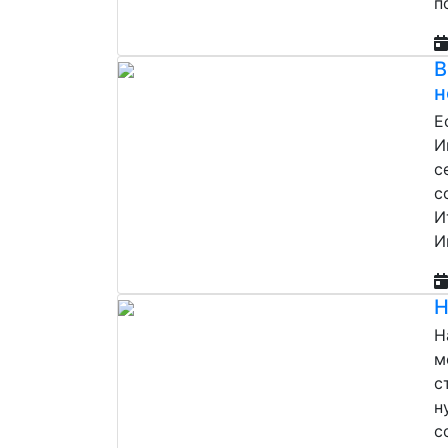
п
В
н
Е
И
с
с
И
И
Н
Н
м
с
н
с