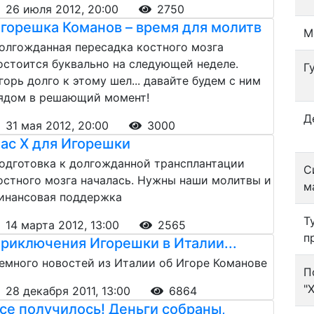
26 июля 2012, 20:00
2750
горешка Команов – время для молитв
М
олгожданная пересадка костного мозга
остоится буквально на следующей неделе.
Г
горь долго к этому шел... давайте будем с ним
ядом в решающий момент!
Д
31 мая 2012, 20:00
3000
ас Х для Игорешки
одготовка к долгожданной трансплантации
С
остного мозга началась. Нужны наши молитвы и
м
инансовая поддержка
Т
14 марта 2012, 13:00
2565
п
риключения Игорешки в Италии...
емного новостей из Италии об Игоре Команове
П
"
28 декабря 2011, 13:00
6864
се получилось! Деньги собраны,