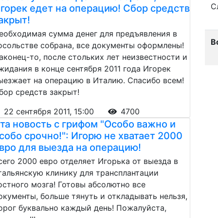
С
горек едет на операцию! Сбор средств
акрыт!
еобходимая сумма денег для предъявления в
В
осольстве собрана, все документы оформлены!
аконец-то, после стольких лет неизвестности и
жидания в конце сентября 2011 года Игорек
ыезжает на операцию в Италию. Спасибо всем!
бор средств закрыт!
22 сентября 2011, 15:00
4700
та новость с грифом "Особо важно и
собо срочно!": Игорю не хватает 2000
вро для выезда на операцию!
сего 2000 евро отделяет Игорька от выезда в
тальянскую клинику для трансплантации
остного мозга! Готовы абсолютно все
окументы, больше тянуть и откладывать нельзя,
орог буквально каждый день! Пожалуйста,