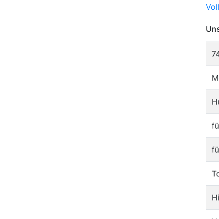
Vol
Uns
7
M
H
f
f
T
H