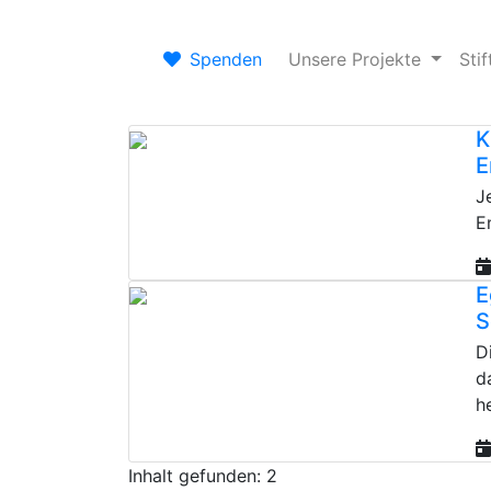
Spenden
Unsere Projekte
Sti
K
E
J
E
E
S
D
d
h
Inhalt gefunden: 2