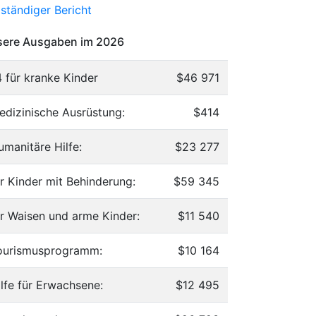
lständiger Bericht
ere Ausgaben im 2026
4 für kranke Kinder
$46 971
edizinische Ausrüstung:
$414
umanitäre Hilfe:
$23 277
ür Kinder mit Behinderung:
$59 345
ür Waisen und arme Kinder:
$11 540
ourismusprogramm:
$10 164
ilfe für Erwachsene:
$12 495