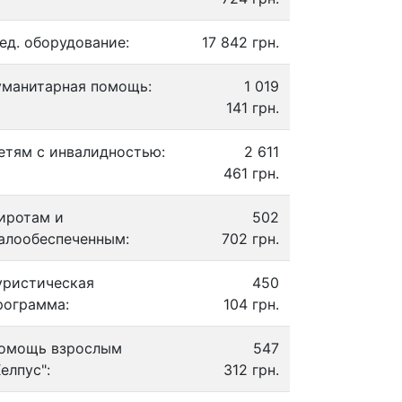
ед. оборудование:
17 842 грн.
уманитарная помощь:
1 019
141 грн.
етям с инвалидностью:
2 611
461 грн.
иротам и
502
алообеспеченным:
702 грн.
уристическая
450
рограмма:
104 грн.
омощь взрослым
547
Хелпус":
312 грн.