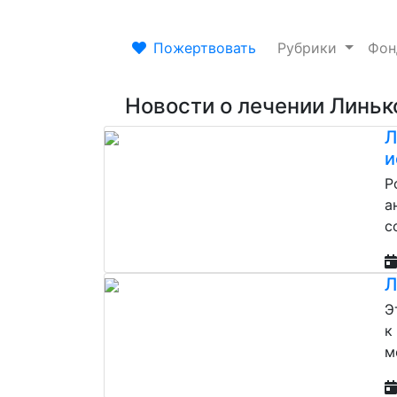
Пожертвовать
Рубрики
Фо
Новости о лечении Линьк
Л
и
Р
а
с
Л
Э
к
м