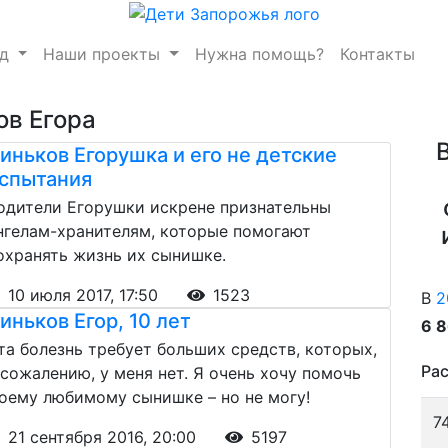
нд
Наши проекты
Нужна помощь?
Контакты
ов Егора
иньков Егорушка и его не детские
спытания
одители Егорушки искрене признательны
нгелам-хранителям, которые помогают
охранять жизнь их сынишке.
10 июля 2017, 17:50
1523
В
2
иньков Егор, 10 лет
6 
та болезнь требует больших средств, которых,
Рас
 сожалению, у меня нет. Я очень хочу помочь
оему любимому сынишке – но не могу!
7
21 сентября 2016, 20:00
5197