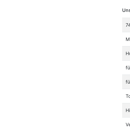
Uns
7
M
H
f
f
T
H
V