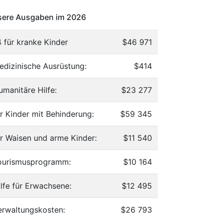
ere Ausgaben im 2026
4 für kranke Kinder
$46 971
edizinische Ausrüstung:
$414
umanitäre Hilfe:
$23 277
ür Kinder mit Behinderung:
$59 345
ür Waisen und arme Kinder:
$11 540
ourismusprogramm:
$10 164
ilfe für Erwachsene:
$12 495
erwaltungskosten:
$26 793