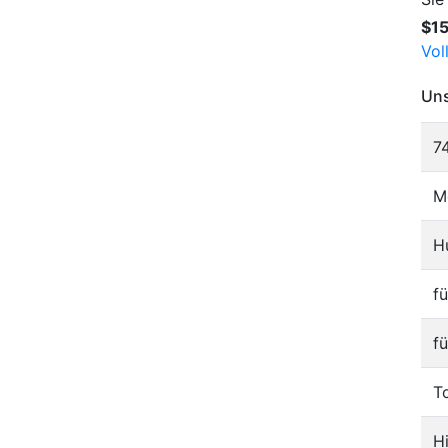
$1
Vol
Uns
7
M
H
f
f
T
H