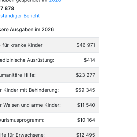
57 878
lständiger Bericht
ere Ausgaben im 2026
4 für kranke Kinder
$46 971
edizinische Ausrüstung:
$414
umanitäre Hilfe:
$23 277
ür Kinder mit Behinderung:
$59 345
ür Waisen und arme Kinder:
$11 540
ourismusprogramm:
$10 164
ilfe für Erwachsene:
$12 495