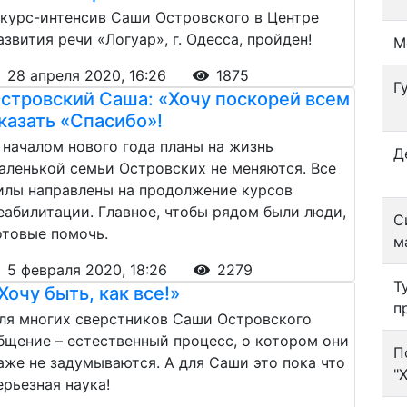
 курс-интенсив Саши Островского в Центре
азвития речи «Логуар», г. Одесса, пройден!
М
28 апреля 2020, 16:26
1875
Г
стровский Саша: «Хочу поскорей всем
казать «Спасибо»!
 началом нового года планы на жизнь
Д
аленькой семьи Островских не меняются. Все
илы направлены на продолжение курсов
еабилитации. Главное, чтобы рядом были люди,
С
отовые помочь.
м
5 февраля 2020, 18:26
2279
Т
Хочу быть, как все!»
п
ля многих сверстников Саши Островского
бщение – естественный процесс, о котором они
П
аже не задумываются. А для Саши это пока что
"
ерьезная наука!