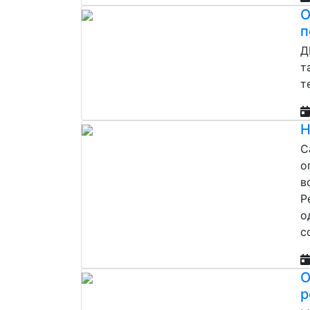
О
п
Д
т
т
Н
С
о
в
Р
о
с
О
р