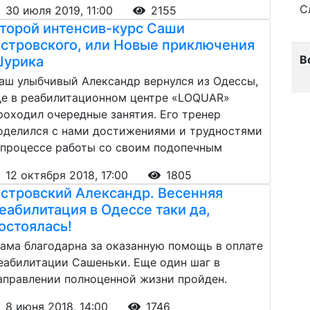
С
30 июля 2019, 11:00
2155
торой интенсив-курс Саши
стровского, или Новые приключения
В
урика
аш улыбчивый Александр вернулся из Одессы,
де в реабилитационном центре «LOQUAR»
роходил очередные занятия. Его тренер
оделился с нами достижениями и трудностями
 процессе работы со своим подопечным
12 октября 2018, 17:00
1805
стровский Александр. Весенняя
еабилитация в Одессе таки да,
остоялась!
ама благодарна за оказанную помощь в оплате
еабилитации Сашеньки. Еще один шаг в
аправлении полноценной жизни пройден.
8 июня 2018, 14:00
1746