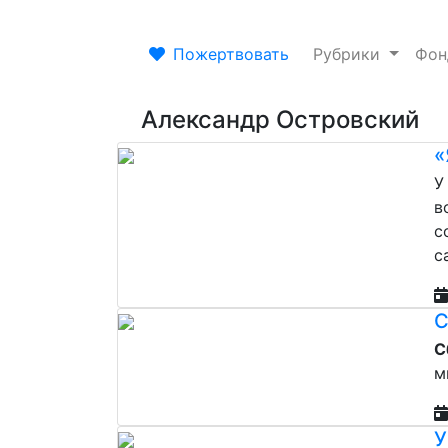
Пожертвовать
Рубрики
Фо
Александр Островский
«
У
в
с
с
С
С
м
У