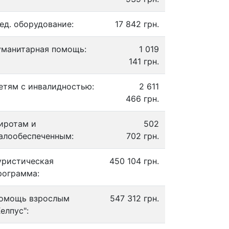
ед. оборудование:
17 842 грн.
уманитарная помощь:
1 019
141 грн.
етям с инвалидностью:
2 611
466 грн.
иротам и
502
алообеспеченным:
702 грн.
уристическая
450 104 грн.
рограмма:
омощь взрослым
547 312 грн.
Хелпус":