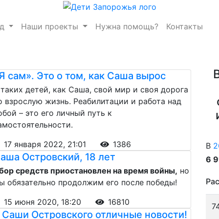
нд
Наши проекты
Нужна помощь?
Контакты
Я сам». Это о том, как Саша вырос
 таких детей, как Саша, свой мир и своя дорога
о взрослую жизнь. Реабилитации и работа над
обой – это его личный путь к
амостоятельности.
17 января 2022, 21:01
1386
В
2
аша Островский, 18 лет
6 
бор средств приостановлен на время войны,
но
Рас
ы обязательно продолжим его после победы!
15 июня 2020, 18:20
16810
7
 Саши Островского отличные новости!