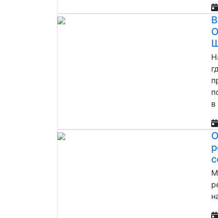
В
О
Ш
Н
г
п
п
в
О
р
с
М
р
н