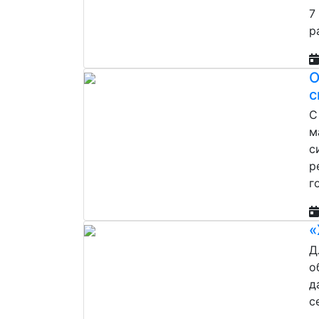
7
р
О
с
С
м
с
р
г
«
Д
о
д
с