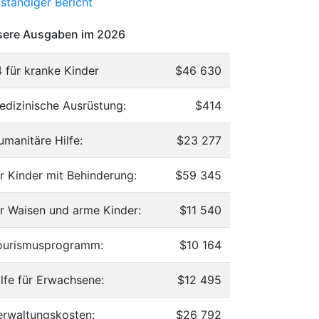
lständiger Bericht
ere Ausgaben im 2026
4 für kranke Kinder
$46 630
edizinische Ausrüstung:
$414
umanitäre Hilfe:
$23 277
ür Kinder mit Behinderung:
$59 345
ür Waisen und arme Kinder:
$11 540
ourismusprogramm:
$10 164
ilfe für Erwachsene:
$12 495
erwaltungskosten:
$26 792