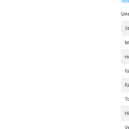
Vol
Uns
7
M
H
f
f
T
H
V