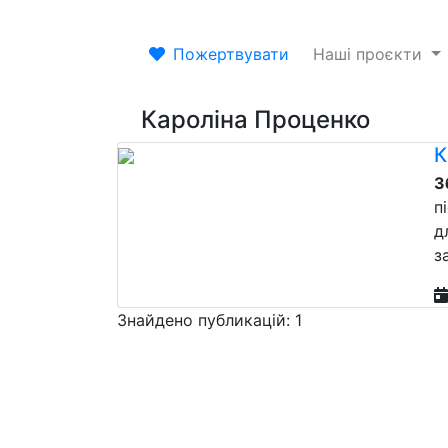
Пожертвувати
Наші проєкти
Кароліна Проценко
К
З
п
д
з
Знайдено публикацій: 1