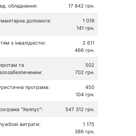
ед. обладнання:
17 842 грн.
уманітарна допомога:
1 019
141 грн.
ітям з інвалідністю:
2 611
466 грн.
иротам та
502
алозабезпеченим:
702 грн.
уристична програма:
450
104 грн.
рограма "Хелпус":
547 312 грн.
лужбові витрати:
1 175
386 грн.