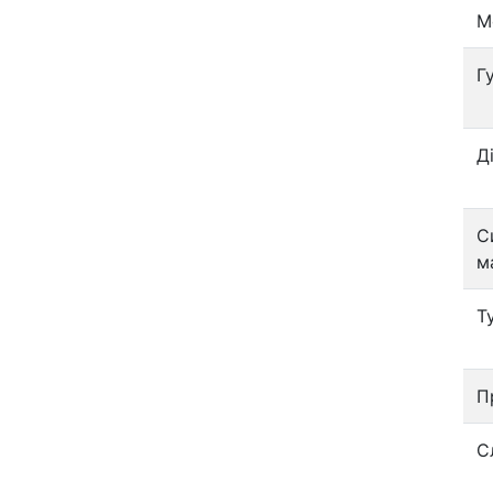
М
Г
Д
С
м
Т
П
С