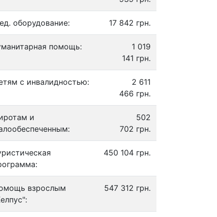
ед. оборудование:
17 842 грн.
уманитарная помощь:
1 019
141 грн.
етям с инвалидностью:
2 611
466 грн.
иротам и
502
алообеспеченным:
702 грн.
уристическая
450 104 грн.
рограмма:
омощь взрослым
547 312 грн.
Хелпус":