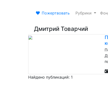
Пожертвовать
Рубрики
Фо
Дмитрий Товарчий
П
к
П
Д
п
Найдено публикаций: 1