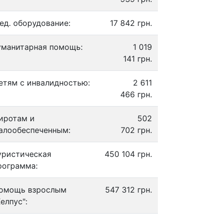
ед. оборудование:
17 842 грн.
уманитарная помощь:
1 019
141 грн.
етям с инвалидностью:
2 611
466 грн.
иротам и
502
алообеспеченным:
702 грн.
уристическая
450 104 грн.
рограмма:
омощь взрослым
547 312 грн.
Хелпус":