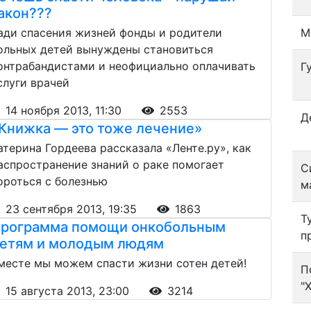
акон???
ади спасения жизней фонды и родители
М
ольных детей вынуждены становиться
онтрабандистами и неофициально оплачивать
Г
слуги врачей
14 ноября 2013, 11:30
2553
Д
Книжка — это тоже лечение»
атерина Гордеева рассказала «Ленте.ру», как
аспространение знаний о раке помогает
С
ороться с болезнью
м
23 сентября 2013, 19:35
1863
Т
рограмма помощи онкобольным
п
етям и молодым людям
месте мы можем спасти жизни сотен детей!
П
"
15 августа 2013, 23:00
3214