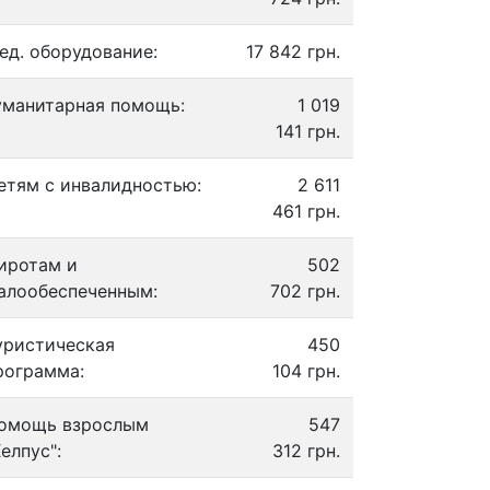
ед. оборудование:
17 842 грн.
уманитарная помощь:
1 019
141 грн.
етям с инвалидностью:
2 611
461 грн.
иротам и
502
алообеспеченным:
702 грн.
уристическая
450
рограмма:
104 грн.
омощь взрослым
547
Хелпус":
312 грн.