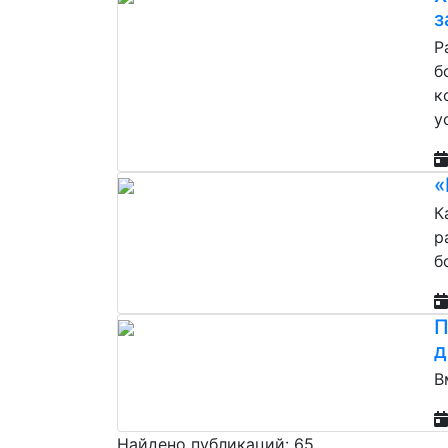
з
Р
б
к
у
«
К
р
б
П
д
В
Найдено публикаций: 65