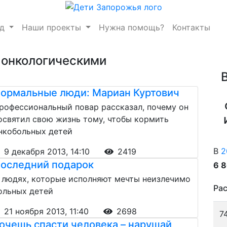
нд
Наши проекты
Нужна помощь?
Контакты
/ онкологическими
ормальные люди: Мариан Куртович
рофессиональный повар рассказал, почему он
освятил свою жизнь тому, чтобы кормить
нкобольных детей
В
2
9 декабря 2013, 14:10
2419
оследний подарок
6 
 людях, которые исполняют мечты неизлечимо
Рас
ольных детей
21 ноября 2013, 11:40
2698
7
очешь спасти человека – нарушай