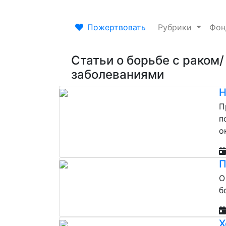
Пожертвовать
Рубрики
Фо
Статьи о борьбе с раком
заболеваниями
Н
П
п
о
П
О
б
Х