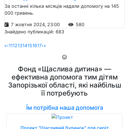
За останні кілька місяців надали допомогу на 145
000 гривень.
7 жовтня 2024, 23:00
580
Знайдено публикацій: 683
«
‹
11
12
13
14
15
16
17
›
»
Фонд «Щаслива дитина» —
ефективна допомога тим дітям
Запорізької області, які найбільш
її потребують
Їм потрібна наша допомога
Проект "Щасливий будинок" для сиріт