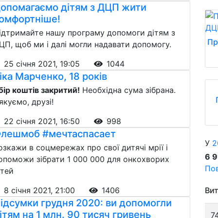
опомагаємо дітям з ДЦП жити
омфортніше!
ідтримайте нашу програму допомоги дітям з
Пр
ЦП, щоб ми і далі могли надавати допомогу.
25 січня 2021, 19:05
1044
іка Марченко, 18 років
бір коштів закритий!
Необхідна сума зібрана.
якуємо, друзі!
22 січня 2021, 16:50
998
лешмоб #мечтаспасает
У
2
озкажи в соцмережах про свої дитячі мрії і
6 
опоможи зібрати 1 000 000 для онкохворих
Пов
ітей
8 січня 2021, 21:00
1406
Вит
ідсумки грудня 2020: ви допомогли
ітям на 1 млн. 90 тисяч гривень
7