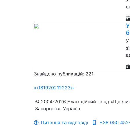
с
У
б
У
з
в
Знайдено публикацій: 221
«
‹
18
19
20
21
22
23
›
»
© 2004-2026 Благодійний фонд «Щасли
Запоріжжя, Україна
Питання та відповіді
+38 050 452