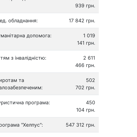
939 грн.
ед. обладнання:
17 842 грн.
уманітарна допомога:
1 019
141 грн.
ітям з інвалідністю:
2 611
466 грн.
иротам та
502
алозабезпеченим:
702 грн.
уристична програма:
450
104 грн.
рограма "Хелпус":
547 312 грн.