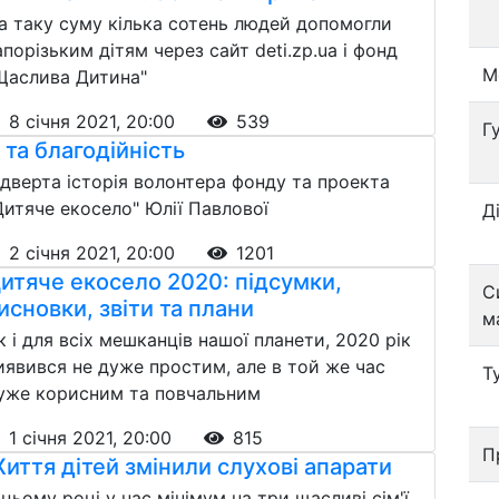
а таку суму кілька сотень людей допомогли
апорізьким дітям через сайт deti.zp.ua і фонд
М
Щаслива Дитина"
8 січня 2021, 20:00
539
Г
 та благодійність
ідверта історія волонтера фонду та проекта
Дитяче екосело" Юлії Павлової
Д
2 січня 2021, 20:00
1201
итяче екосело 2020: підсумки,
С
исновки, звіти та плани
м
к і для всіх мешканців нашої планети, 2020 рік
иявився не дуже простим, але в той же час
Т
уже корисним та повчальним
1 січня 2021, 20:00
815
П
иття дітей змінили слухові апарати
 цьому році у нас мінімум на три щасливі сім'ї