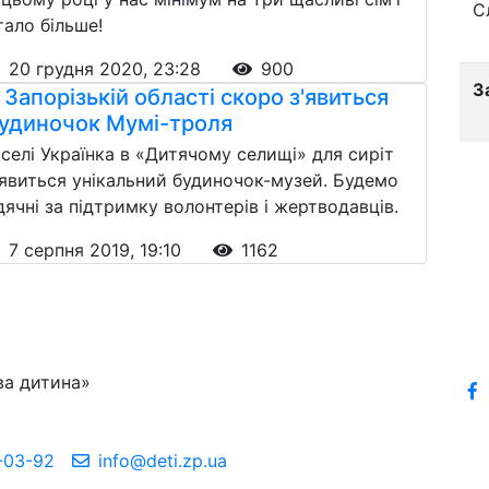
С
тало більше!
20 грудня 2020, 23:28
900
З
 Запорізькій області скоро з'явиться
удиночок Мумі-троля
 селі Українка в «Дитячому селищі» для сиріт
'явиться унікальний будиночок-музей. Будемо
дячні за підтримку волонтерів і жертводавців.
7 серпня 2019, 19:10
1162
ва дитина»
-03-92
info@deti.zp.ua