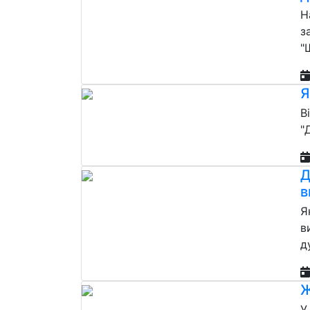
Н
з
"
Я
В
"
Д
в
Я
в
д
Ж
У