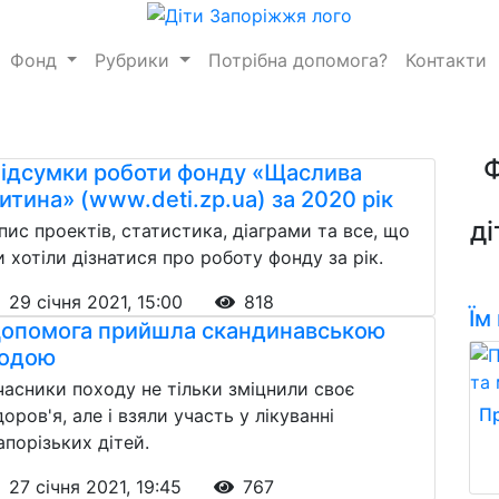
Фонд
Рубрики
Потрібна допомога?
Контакти
ідсумки роботи фонду «Щаслива
итина» (www.deti.zp.ua) за 2020 рік
ді
пис проектів, статистика, діаграми та все, що
и хотіли дізнатися про роботу фонду за рік.
29 січня 2021, 15:00
818
Їм
опомога прийшла скандинавською
одою
часники походу не тільки зміцнили своє
Пр
доров'я, але і взяли участь у лікуванні
апорізьких дітей.
27 січня 2021, 19:45
767