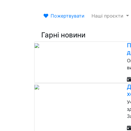
Пожертвувати
Наші проєкти
Гарні новини
П
д
О
в
Д
х
У
з
З