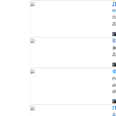
Д
к
П
Д
В
З
Д
Ф
Р
д
д
П
д