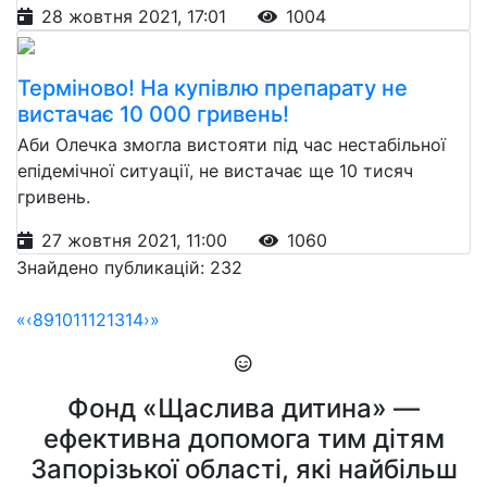
28 жовтня 2021, 17:01
1004
Терміново! На купівлю препарату не
вистачає 10 000 гривень!
Аби Олечка змогла вистояти під час нестабільної
епідемічної ситуації, не вистачає ще 10 тисяч
гривень.
27 жовтня 2021, 11:00
1060
Знайдено публикацій: 232
«
‹
8
9
10
11
12
13
14
›
»
Фонд «Щаслива дитина» —
ефективна допомога тим дітям
Запорізької області, які найбільш