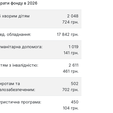
рати фонду в 2026
4 хворим дітям
2 048
724 грн.
ед. обладнання:
17 842 грн.
уманітарна допомога:
1 019
141 грн.
ітям з інвалідністю:
2 611
461 грн.
иротам та
502
алозабезпеченим:
702 грн.
уристична програма:
450
104 грн.