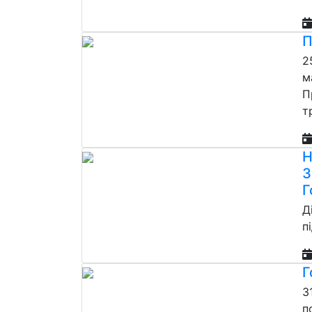
П
2
м
П
т
Н
З
Г
Д
п
Г
3
п