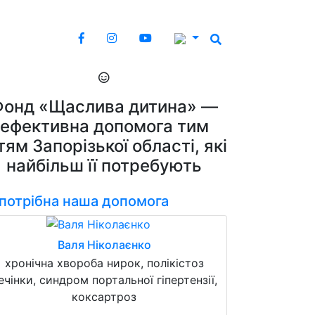
Фонд «Щаслива дитина» —
ефективна допомога тим
тям Запорізької області, які
найбільш її потребують
 потрібна наша допомога
Валя Ніколаєнко
хронічна хвороба нирок, полікістоз
ечінки, синдром портальної гіпертензії,
коксартроз