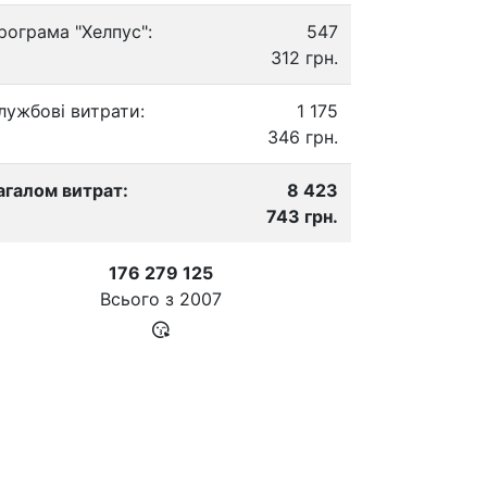
рограма "Хелпус":
547
312 грн.
лужбові витрати:
1 175
346 грн.
агалом витрат:
8 423
743 грн.
176 279 125
Всього з
2007