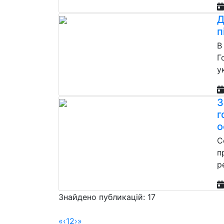
Д
п
В
Г
у
З
г
о
С
п
р
Знайдено публикацій: 17
«
‹
1
2
›
»