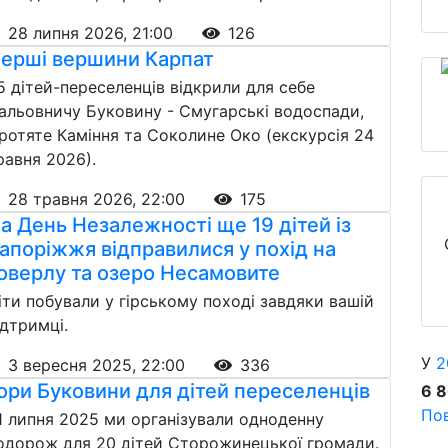
28 липня 2026, 21:00
126
ерші вершини Карпат
5 дітей-переселенців відкрили для себе
альовничу Буковину - Смугарські водоспади,
ротяте Каміння та Соколине Око (екскурсія 24
равня 2026).
28 травня 2026, 22:00
175
а День Незалежності ще 19 дітей із
апоріжжя відправилися у похід на
оверлу та озеро Несамовите
іти побували у гірському поході завдяки вашій
ідтримці.
У
2
3 вересня 2025, 22:00
336
ори Буковини для дітей переселенців
6 
Пов
1 липня 2025 ми організували одноденну
одорож для 20 дітей Сторожинецької громади.