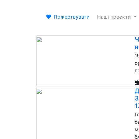
Пожертвувати
Наші проєкти
Ч
н
1
о
п
Д
З
1
Г
о
м
б