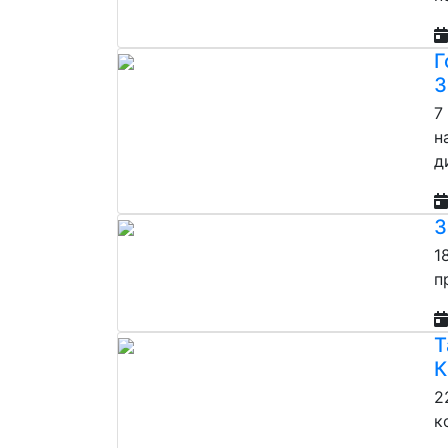
Г
З
7
н
д
З
1
п
Т
К
2
к