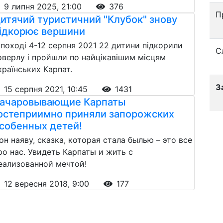
9 липня 2025, 21:00
376
П
итячий туристичний "Клубок" знову
ідкорює вершини
 поході 4-12 серпня 2021 22 дитини підкорили
С
оверлу і пройшли по найцікавішим місцям
країнських Карпат.
З
15 серпня 2021, 10:45
1431
ачаровывающие Карпаты
остеприимно приняли запорожских
собенных детей!
он наяву, сказка, которая стала былью – это все
ро нас. Увидеть Карпаты и жить с
еализованной мечтой!
12 вересня 2018, 9:00
177