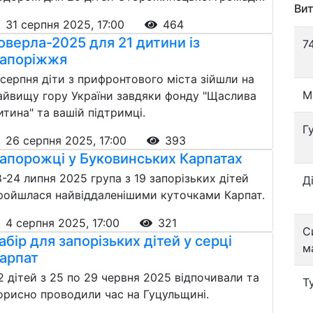
Вит
31 серпня 2025, 17:00
464
оверла-2025 для 21 дитини із
7
апоріжжя
 серпня діти з прифронтового міста зійшли на
М
айвищу гору України завдяки фонду "Щаслива
итина" та вашій підтримці.
Г
26 серпня 2025, 17:00
393
апорожці у Буковинських Карпатах
8-24 липня 2025 група з 19 запорізьких дітей
Д
ройшлася найвіддаленішими куточками Карпат.
4 серпня 2025, 17:00
321
С
абір для запорізьких дітей у серці
м
арпат
2 дітей з 25 по 29 червня 2025 відпочивали та
Т
орисно проводили час на Гуцульщині.