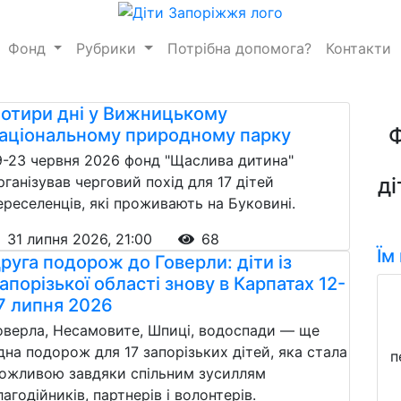
Фонд
Рубрики
Потрібна допомога?
Контакти
отири дні у Вижницькому
аціональному природному парку
9-23 червня 2026 фонд "Щаслива дитина"
рганізував черговий похід для 17 дітей
ді
ереселенців, які проживають на Буковині.
31 липня 2026, 21:00
68
Їм
руга подорож до Говерли: діти із
апорізької області знову в Карпатах 12-
7 липня 2026
оверла, Несамовите, Шпиці, водоспади — ще
дна подорож для 17 запорізьких дітей, яка стала
п
ожливою завдяки спільним зусиллям
лагодійників, партнерів і волонтерів.