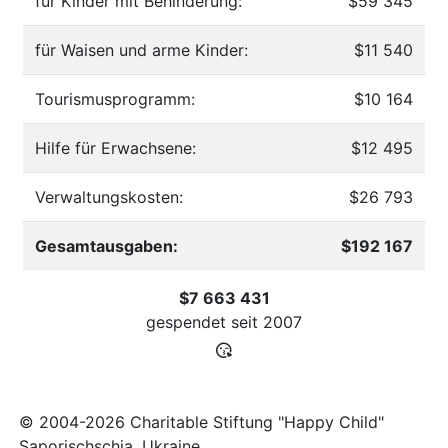
für Kinder mit Behinderung:
$59 345
für Waisen und arme Kinder:
$11 540
Tourismusprogramm:
$10 164
Hilfe für Erwachsene:
$12 495
Verwaltungskosten:
$26 793
Gesamtausgaben:
$192 167
$7 663 431
gespendet seit
2007
© 2004-2026 Charitable Stiftung "Happy Child"
Saporischschja, Ukraine