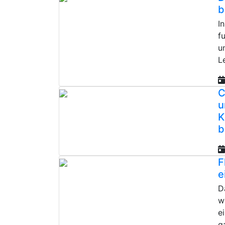
b
I
f
u
L
C
u
K
b
F
e
D
w
e
g