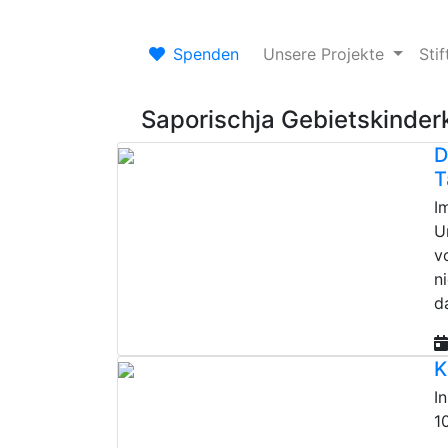
Spenden
Unsere Projekte
Sti
Saporischja Gebietskinde
D
T
I
U
v
n
d
K
I
1