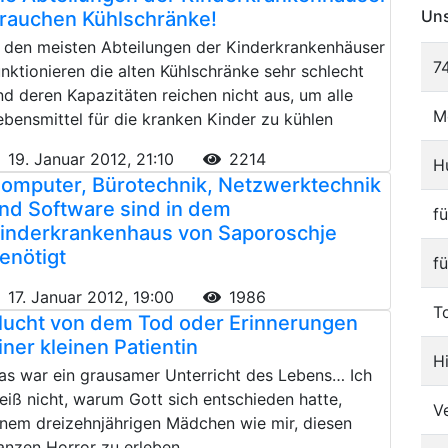
Uns
rauchen Kühlschränke!
n den meisten Abteilungen der Kinderkrankenhäuser
7
unktionieren die alten Kühlschränke sehr schlecht
nd deren Kapazitäten reichen nicht aus, um alle
M
ebensmittel für die kranken Kinder zu kühlen
19. Januar 2012, 21:10
2214
H
omputer, Bürotechnik, Netzwerktechnik
nd Software sind in dem
f
inderkrankenhaus von Saporoschje
enötigt
f
17. Januar 2012, 19:00
1986
T
lucht von dem Tod oder Erinnerungen
iner kleinen Patientin
H
as war ein grausamer Unterricht des Lebens… Ich
eiß nicht, warum Gott sich entschieden hatte,
V
inem dreizehnjährigen Mädchen wie mir, diesen
anzen Horror zu erleben...