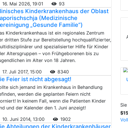
16. Mai 2026, 19:01
93
linisches Kinderkrankenhaus der Oblast
aporischschja (Medizinische
ereinigung „Gesunde Familie“)
as Kinderkrankenhaus ist ein regionales Zentrum
er dritten Stufe zur Bereitstellung hochqualifizierter,
ultidisziplinärer und spezialisierter Hilfe für Kinder
ller Altersgruppen – von Frühgeborenen bis zu
ugendlichen im Alter von 18 Jahren.
17. Juli 2017, 15:00
8340
ie Feier ist nicht abgesagt!
ollte sich jemand im Krankenhaus in Behandlung
efinden, werden die geplanten Feiern nicht
torniert! In keinem Fall, wenn die Patienten Kinder
Sie
ind und der Kalender den 1. Juni anzeigt!
$1
10. Juni 2014, 13:00
1902
Vol
ie Abteilungen der Kinderkrankenhäuser