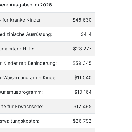
ere Ausgaben im 2026
4 für kranke Kinder
$46 630
edizinische Ausrüstung:
$414
umanitäre Hilfe:
$23 277
ür Kinder mit Behinderung:
$59 345
ür Waisen und arme Kinder:
$11 540
ourismusprogramm:
$10 164
ilfe für Erwachsene:
$12 495
erwaltungskosten:
$26 792