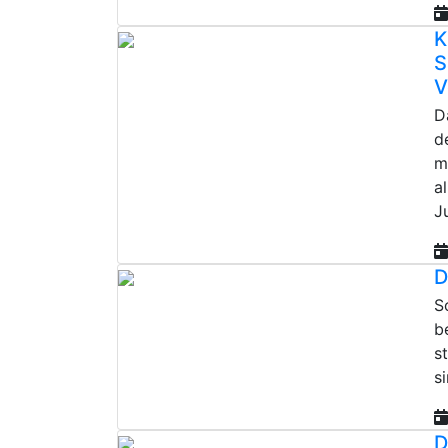
K
S
V
D
d
m
a
J
D
S
b
s
s
D