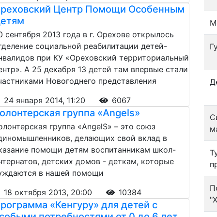
реховский Центр Помощи Особенным
етям
М
0 сентября 2013 года в г. Орехове открылось
тделение социальной реабилитации детей-
Г
нвалидов при КУ «Ореховский территориальный
ентр». А 25 декабря 13 детей там впервые стали
частниками Новогоднего представления
Д
24 января 2014, 11:20
6067
олонтерская группа «Angels»
С
олонтерская группа «AngelS» – это союз
м
диномышленников, делающих свой вклад в
казание помощи детям воспитанникам школ-
Т
нтернатов, детских домов - деткам, которые
п
уждаются в нашей помощи
П
18 октября 2013, 20:00
10384
"
рограмма «Кенгуру» для детей с
собыми потребностями от 0 до 6 лет