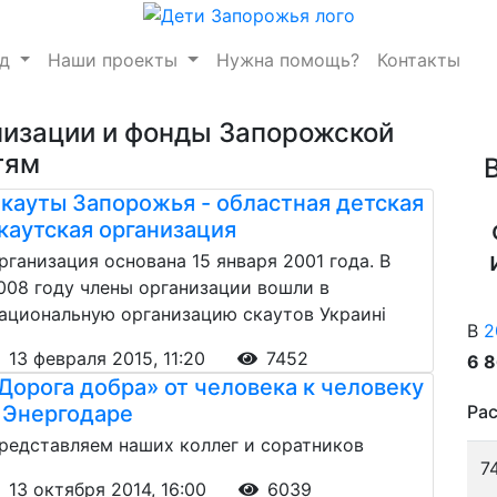
нд
Наши проекты
Нужна помощь?
Контакты
низации и фонды Запорожской
тям
кауты Запорожья - областная детская
каутская организация
рганизация основана 15 января 2001 года. В
008 году члены организации вошли в
ациональную организацию скаутов Украині
В
2
13 февраля 2015, 11:20
7452
6 
Дорога добра» от человека к человеку
 Энергодаре
Рас
редставляем наших коллег и соратников
7
13 октября 2014, 16:00
6039