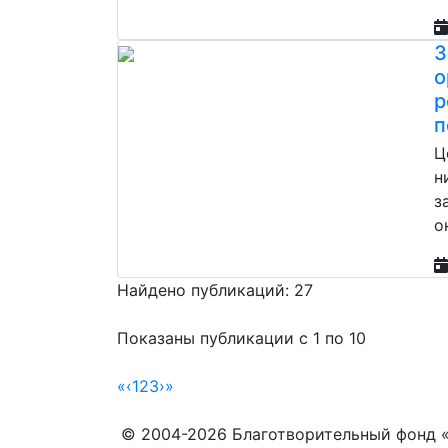
З
о
р
п
Ц
н
з
о
Найдено публикаций: 27
Показаны публикации с 1 по 10
«
‹
1
2
3
›
»
© 2004-2026 Благотворительный фонд 