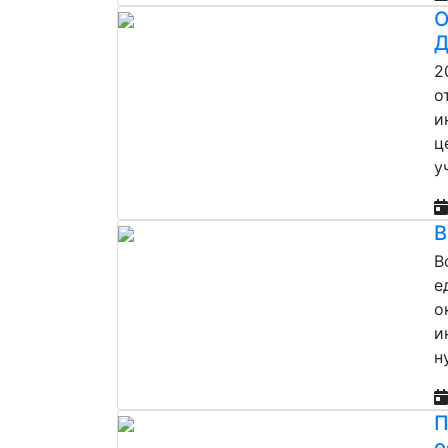
О
Д
2
о
и
ц
у
В
В
е
о
и
н
П
о