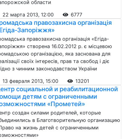
апорожской области
22 марта 2013, 12:00
6777
ромадська правозахисна організація
Егіда-Запоріжжя»
ромадська правозахисна організація «Егіда-
апоріжжя» створена 16.02.2012 р. є місцевою
ромадською організацією, яка заснована для
еалізації своїх інтересів, прав та свобод і діє
гідно з чинним законодавством України
13 февраля 2013, 15:00
13201
ентр социальной и реабилитационной
омощи детям с ограниченными
озможностями «Прометей»
ентр создан силами родителей, которые
бъединились в Благотворительную организацию
Право на жизнь детей с ограниченными
озможностями»