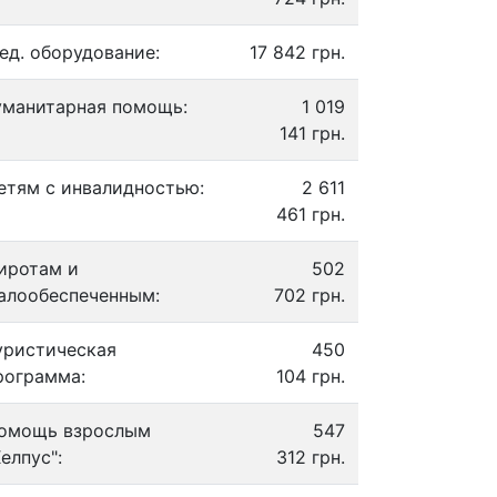
ед. оборудование:
17 842 грн.
уманитарная помощь:
1 019
141 грн.
етям с инвалидностью:
2 611
461 грн.
иротам и
502
алообеспеченным:
702 грн.
уристическая
450
рограмма:
104 грн.
омощь взрослым
547
Хелпус":
312 грн.