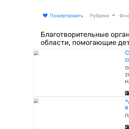
Пожертвовать
Рубрики
Фо
Благотворительные орга
области, помогающие де
С
с
О
2
Н
«
в
П