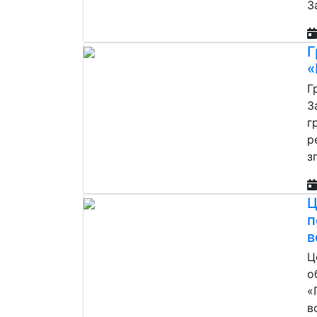
З
Г
«
Г
З
г
р
з
Ц
п
в
Ц
о
«
в