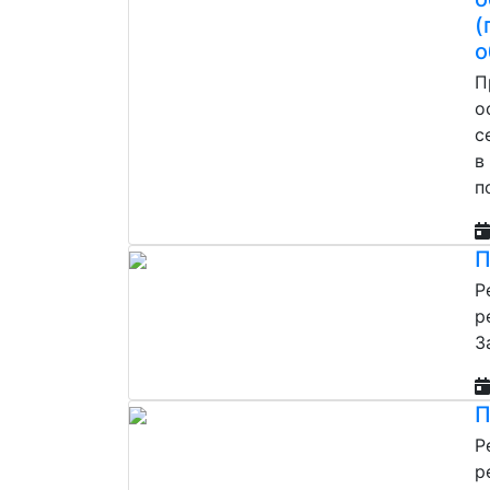
(
о
П
о
с
в
п
П
Р
р
З
П
Р
р