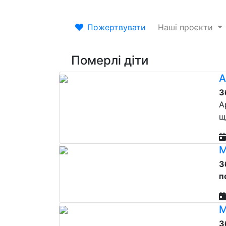
Пожертвувати
Наші проєкти
Померлі діти
А
З
А
щ
М
З
п
М
З