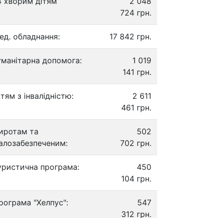
4 хворим дітям
2 048
724 грн.
ед. обладнання:
17 842 грн.
уманітарна допомога:
1 019
141 грн.
ітям з інвалідністю:
2 611
461 грн.
иротам та
502
алозабезпеченим:
702 грн.
уристична програма:
450
104 грн.
рограма "Хелпус":
547
312 грн.