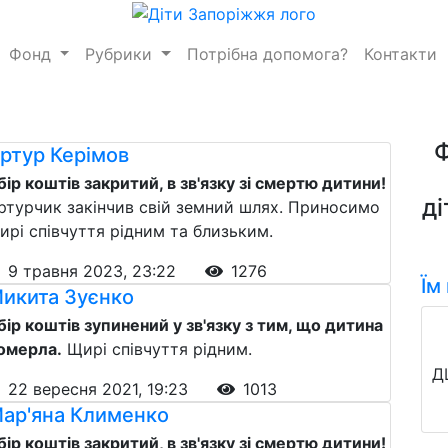
Фонд
Рубрики
Потрібна допомога?
Контакти
ртур Керімов
бір коштів закритий, в зв'язку зі смертю дитини!
ді
ртурчик закінчив свій земний шлях. Приносимо
ирі співчуття рідним та близьким.
9 травня 2023, 23:22
1276
Їм
икита Зуєнко
бір коштів зупинений у зв'язку з тим, що дитина
омерла.
Щирі співчуття рідним.
Д
22 вересня 2021, 19:23
1013
ар'яна Клименко
бір коштів закритий, в зв'язку зі смертю дитини!