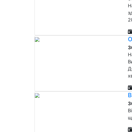
Н
з
2
О
З
Н
В
Д
х
В
З
В
щ