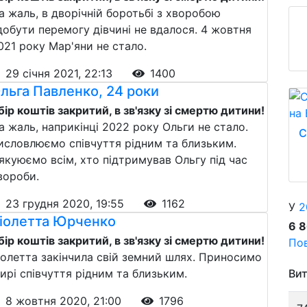
а жаль, в дворічній боротьбі з хворобою
добути перемогу дівчині не вдалося. 4 жовтня
021 року Мар'яни не стало.
29 січня 2021, 22:13
1400
льга Павленко, 24 роки
бір коштів закритий, в зв'язку зі смертю дитини!
а жаль, наприкінці 2022 року Ольги не стало.
С
исловлюємо співчуття рідним та близьким.
якуюємо всім, хто підтримував Ольгу під час
вороби.
23 грудня 2020, 19:55
1162
У
2
іолетта Юрченко
6 
бір коштів закритий, в зв'язку зі смертю дитини!
Пов
іолетта закінчила свій земний шлях. Приносимо
ирі співчуття рідним та близьким.
Вит
8 жовтня 2020, 21:00
1796