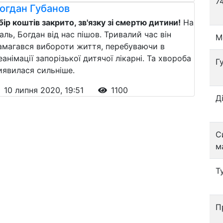
7
огдан Губанов
бір коштів закрито, зв'язку зі смертю дитини!
На
аль, Богдан від нас пішов. Тривалий час він
М
амагався вибороти життя, перебуваючи в
еанімації запорізької дитячої лікарні. Та хвороба
Г
иявилася сильніше.
10 липня 2020, 19:51
1100
Д
С
м
Т
П