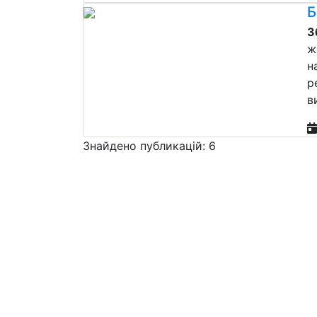
Б
З
ж
н
р
в
Знайдено публикацій: 6