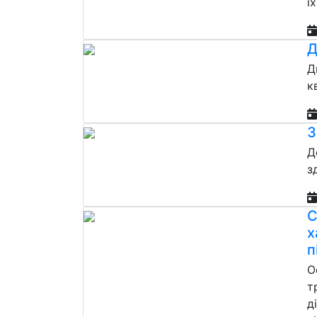
ї
Д
Д
к
З
Д
з
С
х
п
О
т
д