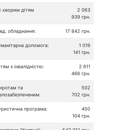
4 хворим дітям
2 063
939 грн.
ед. обладнання:
17 842 грн.
уманітарна допомога:
1 019
141 грн.
ітям з інвалідністю:
2 611
466 грн.
иротам та
502
алозабезпеченим:
702 грн.
уристична програма:
450
104 грн.
рограма "Хелпус":
547 312 грн.