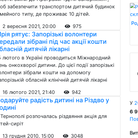
об забезпечити транспортом дитячий будинок
імейного типу, де проживає 10 дітей.
Ро
2 вересня 2021, 20:00
975
рія рятує: Запорізькі волонтери
ередали зібрані під час акції кошти
бласній дитячій лікарні
5 лютого в Україні проводиться Міжнародний
ень онкохворої дитини. До цієї події запорізькі
олонтери зібрали кошти на допомогу
апорізькій обласній клінічній дитячій лікарні
16 лютого 2021, 21:40
942
одаруйте радiсть дитинi на Рiздво у
У
2
одинi
6 
 Тернополі розпочалась різдвяння акція для
Пов
ітей-сиріт
Вит
13 грудня 2010, 15:00
3048