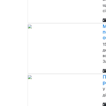
щ
с
М
п
о
1
д
в
З
П
р
У
д