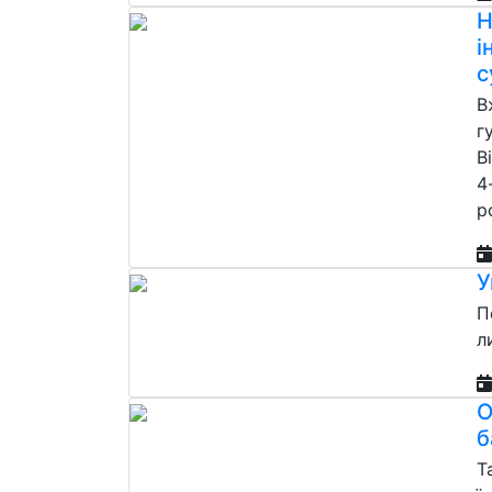
Н
і
с
В
г
В
4
р
У
П
л
О
б
Т