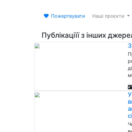
Пожертвувати
Наші проєкти
Публікаціїї з інших джере
З
П
р
д
м
У
в
а
с
Ч
в