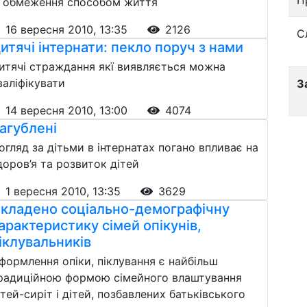
х обмеження способом життя
16 вересня 2010, 13:35
2126
С
итячі інтернати: пекло поруч з нами
итячі страждання якї виявляється можна
валіфікувати
З
14 вересня 2010, 13:00
4074
агублені
огляд за дітьми в інтернатах погано впливає на
доров’я та розвиток дітей
1 вересня 2010, 13:35
3629
кладено соціально-демографічну
арактеристику сімей опікунів,
іклувальників
формлення опіки, піклування є найбільш
радиційною формою сімейного влаштування
ітей-сиріт і дітей, позбавлених батьківського