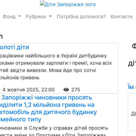
Фонд
Рубрики
Потрібна допомога?
Контакти
л
олоті діти
рацівники найбільшого в Україні дитбудинку
ді
оками отримували зарплати і премії, хоча всіх
ітей звідти вивезли. Мова йде про сотні
ільйонів гривень
Їм
4 жовтня 2025, 22:00
275
 Запоріжжі чиновники просять
иділити 1,2 мільйона гривень на
втомобіль для дитячого будинку
Д
імейного типу
иновники зі Служби у справах дітей просять
нести зміни до Програми «Діти Запоріжжя»,