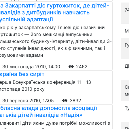
а Закарпатті діє гуртожиток, де дітей-
7
нвалідів з дитбудинків навчають
успільній адаптації
же рік у закарпатському Тячеві діє незвичний
М
уртожиток — його мешканці випускники
ільшанського будинку-інтернату, діти-інваліди 3-
Г
-го ступенів інвалідності, як з фізичними, так і
озумовими вадами
Д
30 листопада 2010, 14:00
2462
країна без сиріт
ерша Всеукраїнська конференція 11 – 13
С
истопада 2010 року
м
30 вересня 2010, 17:05
3832
бласна влада допомогла асоціації
Т
атьків дітей інвалідів «Надія»
алановиті діти яким дуже потрібні можливості з
П