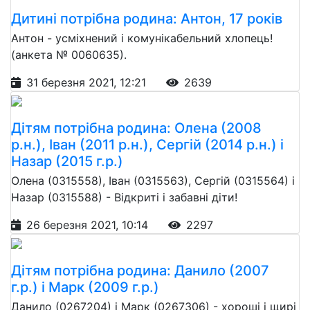
Дитині потрібна родина: Антон, 17 років
Антон - усміхнений і комунікабельний хлопець!
(анкета № 0060635).
31 березня 2021, 12:21
2639
Дітям потрібна родина: Олена (2008
р.н.), Іван (2011 р.н.), Сергій (2014 р.н.) і
Назар (2015 г.р.)
Олена (0315558), Іван (0315563), Сергій (0315564) і
Назар (0315588) - Відкриті і забавні діти!
26 березня 2021, 10:14
2297
Дітям потрібна родина: Данило (2007
г.р.) і Марк (2009 г.р.)
Данило (0267204) і Марк (0267306) - хороші і щирі