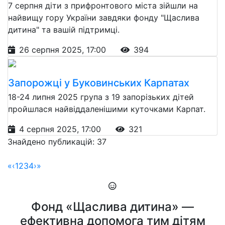
7 серпня діти з прифронтового міста зійшли на
найвищу гору України завдяки фонду "Щаслива
дитина" та вашій підтримці.
26 серпня 2025, 17:00
394
Запорожці у Буковинських Карпатах
18-24 липня 2025 група з 19 запорізьких дітей
пройшлася найвіддаленішими куточками Карпат.
4 серпня 2025, 17:00
321
Знайдено публикацій: 37
«
‹
1
2
3
4
›
»
Фонд «Щаслива дитина» —
ефективна допомога тим дітям