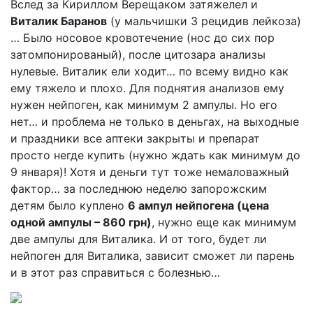
Вслед за Кириллом Верещаком затяжелел и
Виталик Баранов
(у мальчишки 3 рецидив лейкоза)
… Было носовое кровотечение (нос до сих пор
затомпонированый), после цитозара анализы
нулевые. Виталик ели ходит… по всему видно как
ему тяжело и плохо. Для поднятия анализов ему
нужен нейпоген, как минимум 2 ампулы. Но его
нет… и проблема не только в деньгах, на выходные
и праздники все аптеки закрыты и препарат
просто негде купить (нужно ждать как минимум до
9 января)! Хотя и деньги тут тоже немаловажный
фактор… за последнюю неделю запорожским
детям было куплено
6 ампул нейпогена (цена
одной ампулы – 860 грн)
, нужно еще как минимум
две ампулы для Виталика. И от того, будет ли
нейпоген для Виталика, зависит сможет ли парень
и в этот раз справиться с болезнью…