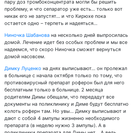
пару доз тромбоконцентрата могли бы решить
проблему, и что сепаратор уже есть… только вот
никак его не запустят… и что Кирюхе пока
остается одно – терпеть и надеяться…
Ниночка Шабанова
на несколько дней выпросилась
домой. Лечение идет без особых проблем и мы все
надеемся, что скоро Ниночка сможет вернуться
домой насовсем.
Димку Луценко
на днях выписывают… он пролежал
в больнице с начала октября только по тому, что
противовирусный препарат роферон был для него
бесплатным только в больнице. 2 месяца
родителям Димы обещали, что передадут все
документы на поликлинику и Диме будут бесплатно
колоть роферн там. Но увы… Димку выписывают и
дают с собой 4 ампулы жизненно необходимого
препарата (в неделю нужно 3 ампулы). А в
поликлиники препарата для Димы нет… А ведь