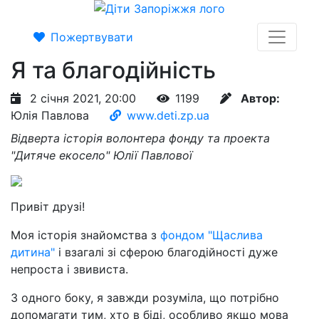
Пожертвувати
Я та благодійність
2 січня 2021, 20:00
1199
Автор:
Юлія Павлова
www.deti.zp.ua
Відверта історія волонтера фонду та проекта
"Дитяче екосело" Юлії Павлової
Привіт друзі!
Моя історія знайомства з
фондом "Щаслива
дитина"
і взагалі зі сферою благодійності дуже
непроста і звивиста.
З одного боку, я завжди розуміла, що потрібно
допомагати тим, хто в біді, особливо якщо мова