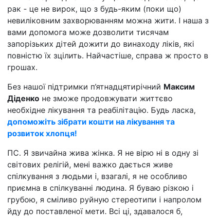
рак - це не вирок, що з будь-яким (поки що)
невиліковним захворюванням можна жити. І наша з
вами допомога може дозволити тисячам
запорізьких дітей дожити до винаходу ліків, які
повністю їх зцілить. Найчастіше, справа ж просто в
грошах.
Без нашої підтримки п’ятнадцятирічний
Максим
Діденко
не зможе продовжувати життєво
необхідне лікування та реабілітацію. Будь ласка,
допоможіть зібрати кошти на лікування та
розвиток хлопця!
ПС. Я звичайна жива жінка. Я не вірю ні в одну зі
світових релігій, мені важко дається живе
спілкування з людьми і, взагалі, я не особливо
приємна в спілкуванні людина. Я буваю різкою і
грубою, я сміливо руйную стереотипи і напролом
йду до поставленої мети. Всі ці, здавалося б,