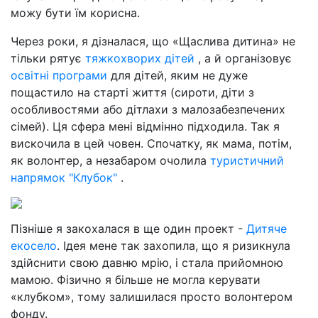
можу бути їм корисна.
Через роки, я дізналася, що «Щаслива дитина» не
тільки рятує
тяжкохворих дітей
, а й організовує
освітні програми
для дітей, яким не дуже
пощастило на старті життя (сироти, діти з
особливостями або дітлахи з малозабезпечених
сімей). Ця сфера мені відмінно підходила. Так я
вискочила в цей човен. Спочатку, як мама, потім,
як волонтер, а незабаром очолила
туристичний
напрямок "Клубок"
.
Пізніше я закохалася в ще один проект -
Дитяче
екосело
. Ідея мене так захопила, що я ризикнула
здійснити свою давню мрію, і стала прийомною
мамою. Фізично я більше не могла керувати
«клубком», тому залишилася просто волонтером
фонду.