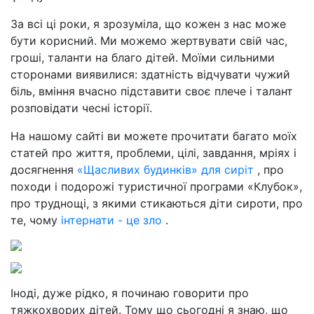
За всі ці роки, я зрозуміла, що кожен з нас може
бути корисний. Ми можемо жертвувати свій час,
гроші, таланти на благо дітей. Моїми сильними
сторонами виявилися: здатність відчувати чужий
біль, вміння вчасно підставити своє плече і талант
розповідати чесні історії.
На нашому сайті ви можете прочитати багато моїх
статей про життя, проблеми, цілі, завдання, мріях і
досягнення
«Щасливих будинків» для сиріт
, про
походи і подорожі туристичної програми «Клубок»,
про труднощі, з якими стикаються діти сироти, про
те, чому
інтернати - це зло
.
Іноді, дуже рідко, я починаю говорити про
тяжкохворих дітей. Тому що сьогодні я знаю, що