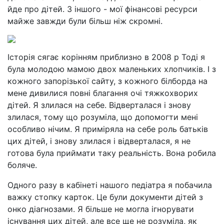
йде про дітей. З іншого - мої фінансові ресурси
майже завжди були більш ніж скромні.
Історія сягає корінням приблизно в 2008 р Тоді я
була молодою мамою двох маленьких хлопчиків. І з
кожного запорізької сайту, з кожного білборда на
мене дивилися повні благання очі тяжкохворих
дітей. Я злилася на себе. Відверталася і знову
злилася, тому що розуміла, що допомогти мені
особливо нічим. Я приміряла на себе роль батьків
цих дітей, і знову злилася і відверталася, я не
готова була приймати таку реальність. Вона робила
боляче.
Одного разу в кабінеті нашого педіатра я побачила
важку стопку карток. Це були документи дітей з
онко діагнозами. Я більше не могла ігнорувати
існування цих дітей, але все ще не розуміла, як