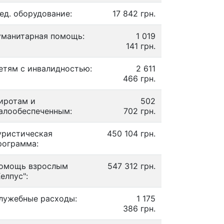
ед. оборудование:
17 842 грн.
уманитарная помощь:
1 019
141 грн.
етям с инвалидностью:
2 611
466 грн.
иротам и
502
алообеспеченным:
702 грн.
уристическая
450 104 грн.
рограмма:
омощь взрослым
547 312 грн.
Хелпус":
лужебные расходы:
1 175
386 грн.