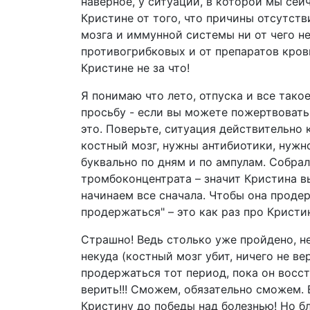
наверное, у ситуации, в которой мы сей
Кристине от того, что причины отсутстви
мозга и иммунной системы ни от чего не
противогрибковых и от препаратов крови
Кристине не за что!
Я понимаю что лето, отпуска и все тако
просьбу - если вы можете пожертвовать 
это. Поверьте, ситуация действительно
костный мозг, нужны антибиотики, нужн
буквально по дням и по ампулам. Собрал
тромбоконцентрата – значит Кристина в
начинаем все сначала. Чтобы она проде
продержаться" – это как раз про Кристи
Страшно! Ведь столько уже пройдено, н
некуда (костный мозг убит, ничего не ве
продержаться тот период, пока он восс
верить!!! Сможем, обязательно сможем.
Кристину до победы над болезнью! Но бл