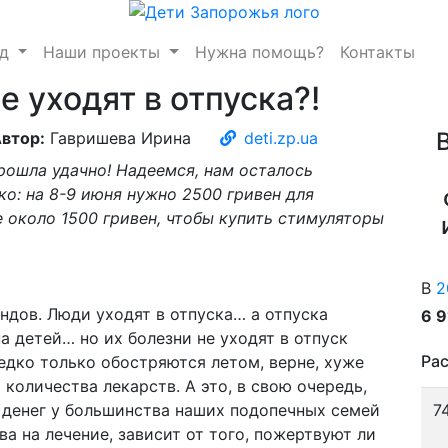
нд
Наши проекты
Нужна помощь?
Контакты
е уходят в отпуска?!
втор:
Гавришева Ирина
deti.zp.ua
рошла удачно! Надеемся, нам осталось
о: на 8-9 июня нужно 2500 гривен для
 около 1500 гривен, чтобы купить стимуляторы
В
2
ндов. Люди уходят в отпуска… а отпуска
6 
а детей… но их болезни не уходят в отпуск
Рас
редко только обостряются летом, верне, хуже
 количества лекарств. А это, в свою очередь,
х денег у большинства наших подопечных семей
7
тва на лечение, зависит от того, пожертвуют ли