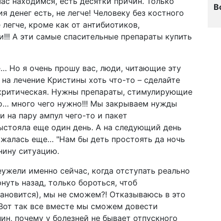
час находимся, есть десятки причин. Только
В
я денег есть, не легче! Человеку без костного
 легче, кроме как от антибиотиков,
!!! А эти самые спасительные препараты купить
е… Но я очень прошу вас, люди, читающие эту
на лечение Кристины хоть что-то – сделайте
 критическая. Нужны препараты, стимулирующие
о… много чего нужно!!! Мы закрываем нужды
и на пару ампул чего-то и пакет
ыстояла еще один день. А на следующий день
ржалась еще… "Нам бы деть простоять да ночь
нину ситуацию.
еужели именно сейчас, когда отступать реально
рнуть назад, только бороться, чтоб
тановится), мы не сможем?! Отказываюсь в это
 Вот так все вместе мы сможем довести
ин, почему у болезней не бывает отпускного