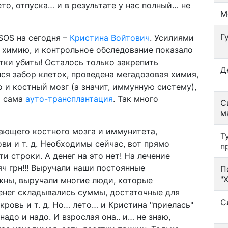
ето, отпуска… и в результате у нас полный… не
М
Г
SOS на сегодня –
Кристина Войтович
. Усилиями
 химию, и контрольное обследование показало
ки убиты! Осталось только закрепить
Д
ся забор клеток, проведена мегадозовая химия,
 и костный мозг (а значит, иммунную систему),
и сама
ауто-трансплантация
. Так много
С
м
тающего костного мозга и иммунитета,
Т
ви и т. д. Необходимы сейчас, вот прямо
п
ти строки. А денег на это нет! На лечение
ч грн!!! Выручали наши постоянные
П
"
жны, выручали многие люди, которые
денег складывались суммы, достаточные для
С
кровь и т. д. Но… лето… и Кристина "приелась"
надо и надо. И взрослая она.. и… не знаю,