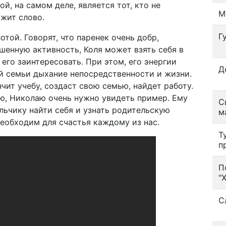
й, на самом деле, является тот, кто не
М
жит слово.
Г
отой. Говорят, что паренек очень добр,
шенную активность, Коля может взять себя в
 его заинтересовать. При этом, его энергии
Д
ой семьи дыхание непосредственности и жизни.
нчит учебу, создаст свою семью, найдет работу.
ью, Николаю очень нужно увидеть пример. Ему
С
льчику найти себя и узнать родительскую
м
необходим для счастья каждому из нас.
Т
п
П
"
С