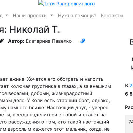
нд
Наши проекты
Нужна помощь?
Контакты
: Николай Т.
Автор:
Екатерина Павелко
ает ежика. Хочется его обогреть и напоить
В
2
тает колючая грустинка в глазах, а за внешним
тся веселый, добрый, жизнерадостный
6 
амом деле. У Коли есть старший брат, однако,
Рас
му намного ближе. Настоящий друг, - уверен
креты, всегда поделиться с тобой и станет на
его рассуждения о том, кто такой настоящий
7
им взрослым кажется этот мальчик, когда, не