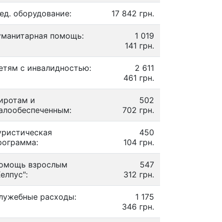
ед. оборудование:
17 842 грн.
уманитарная помощь:
1 019
141 грн.
етям с инвалидностью:
2 611
461 грн.
иротам и
502
алообеспеченным:
702 грн.
уристическая
450
рограмма:
104 грн.
омощь взрослым
547
Хелпус":
312 грн.
лужебные расходы:
1 175
346 грн.