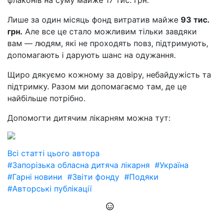
флаконів на суму майже 17 тис. грн.
Лише за один місяць фонд витратив майже
93 тис.
грн.
Але все це стало можливим тільки завдяки
вам — людям, які не проходять повз, підтримують,
допомагають і дарують шанс на одужання.
Щиро дякуємо кожному за довіру, небайдужість та
підтримку. Разом ми допомагаємо там, де це
найбільше потрібно.
Допомогти дитячим лікарням можна тут:
Всі статті цього автора
#Запорізька обласна дитяча лікарня
#Україна
#Гарні новини
#Звіти фонду
#Подяки
#Авторські публікації