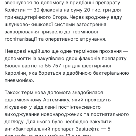
звернулося по допомогу в придбанні препарату
Колістин — 30 флаконів на суму 20 тис. грн для
тринадцятирічного Єгора. Через вроджену ваду
шлунково-кишкової системи загострення
захворювання призвело до термінової
госпіталізації та оперативного втручання.
Невдовзі надійшло ще одне термінове прохання —
допомогти із закупівлею двох флаконів препарату
Біовен вартістю 55 757 грн для шестирічної
Кароліни, яка бореться з двобічною бактеріальною
пневмонією.
Також термінова допомога знадобилася
одномісячному Артемчику, який проходить
лікування у відділенні постінтенсивного
виходжування новонароджених та постнатального
догляду. Для нього було необхідно закупити
антибактеріальний препарат Завіцефта — 5