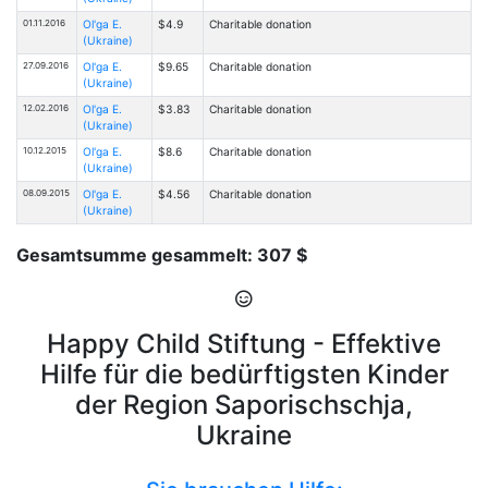
01.11.2016
Ol'ga E.
$4.9
Charitable donation
(Ukraine)
27.09.2016
Ol'ga E.
$9.65
Charitable donation
(Ukraine)
12.02.2016
Ol'ga E.
$3.83
Charitable donation
(Ukraine)
10.12.2015
Ol'ga E.
$8.6
Charitable donation
(Ukraine)
08.09.2015
Ol'ga E.
$4.56
Charitable donation
(Ukraine)
Gesamtsumme gesammelt: 307 $
Happy Child Stiftung - Effektive
Hilfe für die bedürftigsten Kinder
der Region Saporischschja,
Ukraine