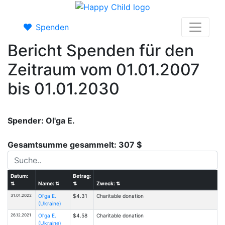
Spenden
Bericht Spenden für den
Zeitraum vom 01.01.2007
bis 01.01.2030
Spender: Ol'ga E.
Gesamtsumme gesammelt: 307 $
Datum:
Betrag:
⇅
Name:
⇅
⇅
Zweck:
⇅
31.01.2022
Ol'ga E.
$4.31
Charitable donation
(Ukraine)
26.12.2021
Ol'ga E.
$4.58
Charitable donation
(Ukraine)