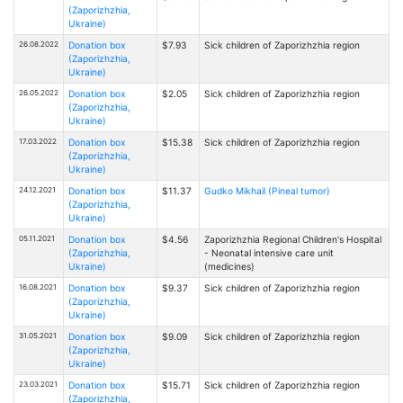
(Zaporizhzhia,
Ukraine)
26.08.2022
Donation box
$7.93
Sick children of Zaporizhzhia region
(Zaporizhzhia,
Ukraine)
26.05.2022
Donation box
$2.05
Sick children of Zaporizhzhia region
(Zaporizhzhia,
Ukraine)
17.03.2022
Donation box
$15.38
Sick children of Zaporizhzhia region
(Zaporizhzhia,
Ukraine)
24.12.2021
Donation box
$11.37
Gudko Mikhail (Pineal tumor)
(Zaporizhzhia,
Ukraine)
05.11.2021
Donation box
$4.56
Zaporizhzhia Regional Children's Hospital
(Zaporizhzhia,
- Neonatal intensive care unit
Ukraine)
(medicines)
16.08.2021
Donation box
$9.37
Sick children of Zaporizhzhia region
(Zaporizhzhia,
Ukraine)
31.05.2021
Donation box
$9.09
Sick children of Zaporizhzhia region
(Zaporizhzhia,
Ukraine)
23.03.2021
Donation box
$15.71
Sick children of Zaporizhzhia region
(Zaporizhzhia,