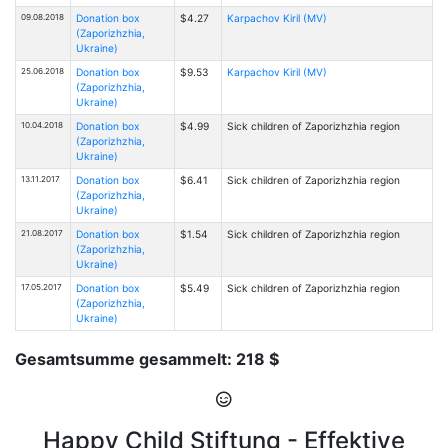
09.08.2018
Donation box
$4.27
Karpachov Kiril (MV)
(Zaporizhzhia,
Ukraine)
25.06.2018
Donation box
$9.53
Karpachov Kiril (MV)
(Zaporizhzhia,
Ukraine)
10.04.2018
Donation box
$4.99
Sick children of Zaporizhzhia region
(Zaporizhzhia,
Ukraine)
13.11.2017
Donation box
$6.41
Sick children of Zaporizhzhia region
(Zaporizhzhia,
Ukraine)
21.08.2017
Donation box
$1.54
Sick children of Zaporizhzhia region
(Zaporizhzhia,
Ukraine)
17.05.2017
Donation box
$5.49
Sick children of Zaporizhzhia region
(Zaporizhzhia,
Ukraine)
Gesamtsumme gesammelt: 218 $
Happy Child Stiftung - Effektive