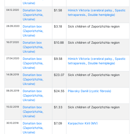
Ukraine)
04.12.2020
Donation box
$1.58
Himich Viktoria (cerebral palsy., Spastic
(Zaporizhzhia,
tetraparesis., Double hemiplegia)
Ukraine)
28.09.2020
Donation box
$3.18
Sick children of Zaporizhzhia region
(Zaporizhzhia,
Ukraine)
16.07.2020
Donation box
$10.88
Sick children of Zaporizhzhia region
(Zaporizhzhia,
Ukraine)
27.04.2020
Donation box
$9.58
Himich Viktoria (cerebral palsy., Spastic
(Zaporizhzhia,
tetraparesis., Double hemiplegia)
Ukraine)
14.08.2019
Donation box
$23.07
Sick children of Zaporizhzhia region
(Zaporizhzhia,
Ukraine)
06.05.2019
Donation box
$24.55
Pilavsky Daniil (cystic fibrosis)
(Zaporizhzhia,
Ukraine)
15.02.2019
Donation box
$1.33
Sick children of Zaporizhzhia region
(Zaporizhzhia,
Ukraine)
30.10.2018
Donation box
$7.09
Karpachov Kiril (MV)
(Zaporizhzhia,
Ukraine)