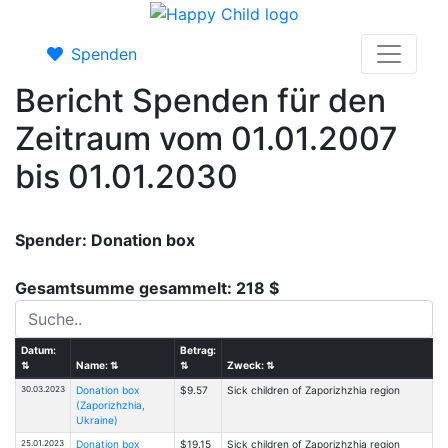
Spenden
Bericht Spenden für den
Zeitraum vom 01.01.2007
bis 01.01.2030
Spender: Donation box
Gesamtsumme gesammelt: 218 $
Datum:
Betrag:
⇅
Name:
⇅
⇅
Zweck:
⇅
30.03.2023
Donation box
$9.57
Sick children of Zaporizhzhia region
(Zaporizhzhia,
Ukraine)
25.01.2023
Donation box
$19.15
Sick children of Zaporizhzhia region