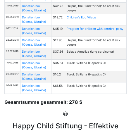
18.06.2019
Donation box
$42.73
Helpus, the Fund for help to adult sick
(Odesa, Ukraine)
people
02.05.2019
Donation box
$18.72
Children's Eco Village
(Odesa, Ukraine)
07.12.2018
Donation box
$45.19
Program for children with cerebral palsy
(Odesa, Ukraine)
23.08.2018
Donation box
$17.93
Helpus, the Fund for help to adult sick
(Odesa, Ukraine)
people
25.07.2018
Donation box
$37.24
Belaya Angelica (lung carcinoma)
(Odesa, Ukraine)
16.02.2018
Donation box
$35.64
Turоk Svitlana (Hepatitis C)
(Odesa, Ukraine)
29.09.2017
Donation box
$10.2
Turоk Svitlana (Hepatitis C)
(Odesa, Ukraine)
07.09.2017
Donation box
$61.56
Turоk Svitlana (Hepatitis C)
(Odesa, Ukraine)
Gesamtsumme gesammelt: 278 $
Happy Child Stiftung - Effektive