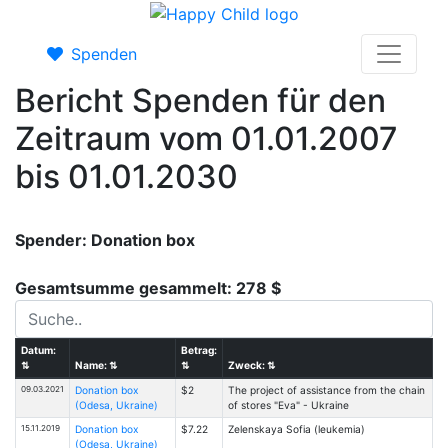
Spenden
Bericht Spenden für den
Zeitraum vom 01.01.2007
bis 01.01.2030
Spender: Donation box
Gesamtsumme gesammelt: 278 $
Datum:
Betrag:
⇅
Name:
⇅
⇅
Zweck:
⇅
09.03.2021
Donation box
$2
The project of assistance from the chain
(Odesa, Ukraine)
of stores "Eva" - Ukraine
15.11.2019
Donation box
$7.22
Zelenskaya Sofia (leukemia)
(Odesa, Ukraine)