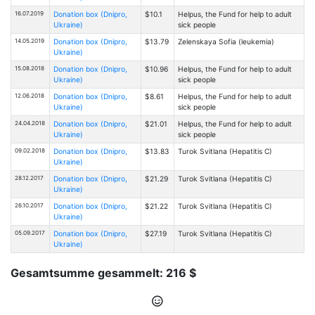
16.07.2019
Donation box (Dnipro,
$10.1
Helpus, the Fund for help to adult
Ukraine)
sick people
14.05.2019
Donation box (Dnipro,
$13.79
Zelenskaya Sofia (leukemia)
Ukraine)
15.08.2018
Donation box (Dnipro,
$10.96
Helpus, the Fund for help to adult
Ukraine)
sick people
12.06.2018
Donation box (Dnipro,
$8.61
Helpus, the Fund for help to adult
Ukraine)
sick people
24.04.2018
Donation box (Dnipro,
$21.01
Helpus, the Fund for help to adult
Ukraine)
sick people
09.02.2018
Donation box (Dnipro,
$13.83
Turоk Svitlana (Hepatitis C)
Ukraine)
28.12.2017
Donation box (Dnipro,
$21.29
Turоk Svitlana (Hepatitis C)
Ukraine)
26.10.2017
Donation box (Dnipro,
$21.22
Turоk Svitlana (Hepatitis C)
Ukraine)
05.09.2017
Donation box (Dnipro,
$27.19
Turоk Svitlana (Hepatitis C)
Ukraine)
Gesamtsumme gesammelt: 216 $