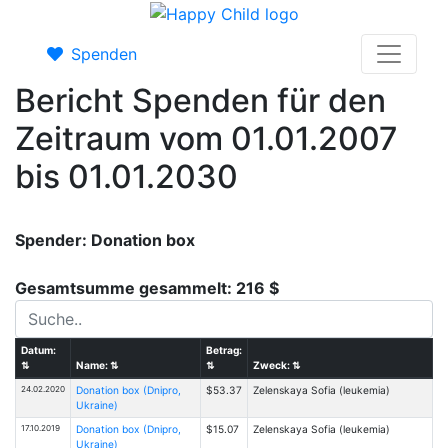
Spenden
Bericht Spenden für den
Zeitraum vom 01.01.2007
bis 01.01.2030
Spender: Donation box
Gesamtsumme gesammelt: 216 $
Datum:
Betrag:
⇅
Name:
⇅
⇅
Zweck:
⇅
24.02.2020
Donation box (Dnipro,
$53.37
Zelenskaya Sofia (leukemia)
Ukraine)
17.10.2019
Donation box (Dnipro,
$15.07
Zelenskaya Sofia (leukemia)
Ukraine)