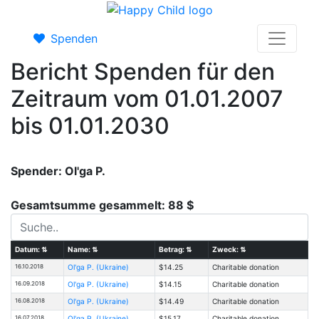
Spenden
Bericht Spenden für den
Zeitraum vom 01.01.2007
bis 01.01.2030
Spender: Ol'ga P.
Gesamtsumme gesammelt: 88 $
Datum:
⇅
Name:
⇅
Betrag:
⇅
Zweck:
⇅
16.10.2018
Ol'ga P. (Ukraine)
$14.25
Charitable donation
16.09.2018
Ol'ga P. (Ukraine)
$14.15
Charitable donation
16.08.2018
Ol'ga P. (Ukraine)
$14.49
Charitable donation
16.07.2018
Ol'ga P. (Ukraine)
$15.17
Charitable donation