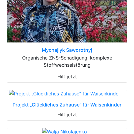
Mychajlyk Saworotnyj
Organische ZNS-Schädigung, komplexe
Stoffwechselstörung
Hilf jetzt
Projekt „Glückliches Zuhause“ für Waisenkinder
Hilf jetzt