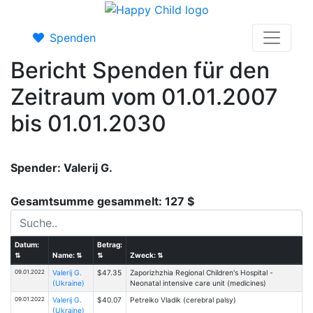
Spenden
Bericht Spenden für den
Zeitraum vom 01.01.2007
bis 01.01.2030
Spender: Valerij G.
Gesamtsumme gesammelt: 127 $
Datum:
Betrag:
⇅
Name:
⇅
⇅
Zweck:
⇅
09.01.2022
Valerij G.
$47.35
Zaporizhzhia Regional Children's Hospital -
(Ukraine)
Neonatal intensive care unit (medicines)
09.01.2022
Valerij G.
$40.07
Petreiko Vladik (cerebral palsy)
(Ukraine)