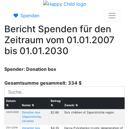
Spenden
Bericht Spenden für den
Zeitraum vom 01.01.2007
bis 01.01.2030
Spender: Donation box
Gesamtsumme gesammelt: 334 $
Datum:
Betrag:
⇅
Name:
⇅
⇅
Zweck:
⇅
24.02.2020
Donation box
$2.66
Sick children of Zaporizhzhia region
(Zaporizhzhia,
Ukraine)
25.11.2019
Donation box
$4.55
Darya Pylyshenko (cystic degeneration of