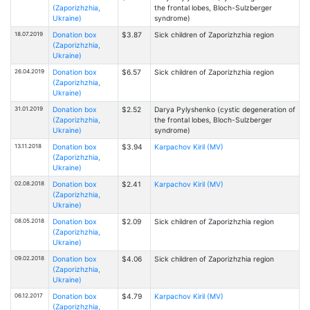
(Zaporizhzhia,
the frontal lobes, Bloch-Sulzberger
Ukraine)
syndrome)
18.07.2019
Donation box
$3.87
Sick children of Zaporizhzhia region
(Zaporizhzhia,
Ukraine)
26.04.2019
Donation box
$6.57
Sick children of Zaporizhzhia region
(Zaporizhzhia,
Ukraine)
31.01.2019
Donation box
$2.52
Darya Pylyshenko (cystic degeneration of
(Zaporizhzhia,
the frontal lobes, Bloch-Sulzberger
Ukraine)
syndrome)
13.11.2018
Donation box
$3.94
Karpachov Kiril (MV)
(Zaporizhzhia,
Ukraine)
02.08.2018
Donation box
$2.41
Karpachov Kiril (MV)
(Zaporizhzhia,
Ukraine)
08.05.2018
Donation box
$2.09
Sick children of Zaporizhzhia region
(Zaporizhzhia,
Ukraine)
09.02.2018
Donation box
$4.06
Sick children of Zaporizhzhia region
(Zaporizhzhia,
Ukraine)
06.12.2017
Donation box
$4.79
Karpachov Kiril (MV)
(Zaporizhzhia,