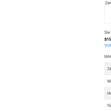
Zer
Sie
$1
Vol
Uns
7
M
H
f