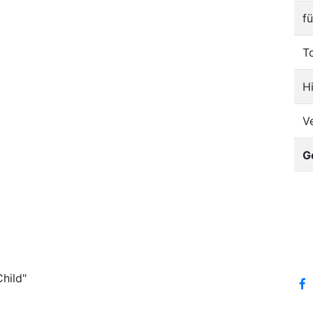
f
T
H
V
G
hild"