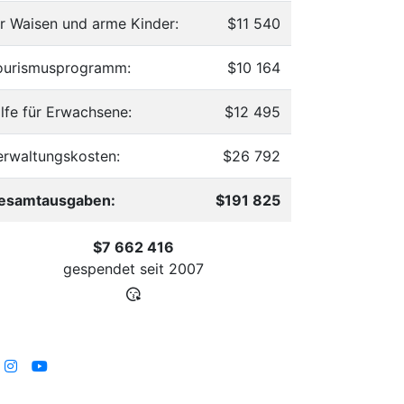
ür Waisen und arme Kinder:
$11 540
ourismusprogramm:
$10 164
ilfe für Erwachsene:
$12 495
erwaltungskosten:
$26 792
esamtausgaben:
$191 825
$7 662 416
gespendet seit
2007