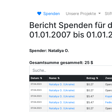
Spenden
Unsere Projekte
Sti
Bericht Spenden für 
01.01.2007 bis 01.01
Spender: Nataliya O.
Gesamtsumme gesammelt: 25 $
Datum:
⇅
Name:
⇅
Betrag:
⇅
Zwec
07.04.2023
Nataliya O. (Ukraine)
$0.27
Opera
07.04.2023
Nataliya O. (Ukraine)
$0.27
Opera
07.04.2023
Nataliya O. (Ukraine)
$5.47
Kopot
07.04.2023
Nataliya O. (Ukraine)
$5.47
Fedko
07.04.2023
Nataliya O. (Ukraine)
$0.27
Opera