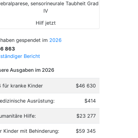
ebralparese, sensorineurale Taubheit Grad
IV
Hilf jetzt
 haben gespendet im
2026
56 863
lständiger Bericht
ere Ausgaben im 2026
4 für kranke Kinder
$46 630
edizinische Ausrüstung:
$414
umanitäre Hilfe:
$23 277
ür Kinder mit Behinderung:
$59 345