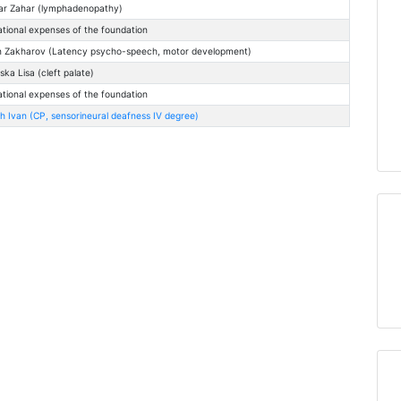
ar Zahar (lymphadenopathy)
tional expenses of the foundation
 Zakharov (Latency psycho-speech, motor development)
ska Lisa (cleft palate)
tional expenses of the foundation
h Ivan (CP, sensorineural deafness IV degree)