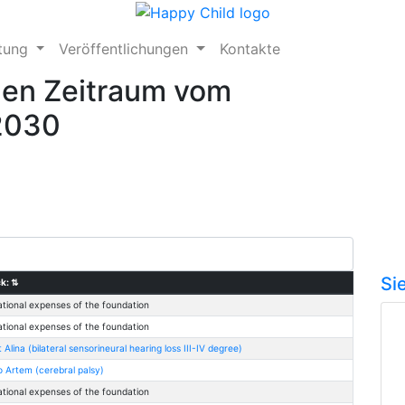
ftung
Veröffentlichungen
Kontakte
den Zeitraum vom
.2030
Si
k:
⇅
tional expenses of the foundation
tional expenses of the foundation
 Alina (bilateral sensorineural hearing loss III-IV degree)
 Artem (cerebral palsy)
tional expenses of the foundation