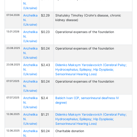
N.
(Ukraine)
07.04.2026
Anzhelika
$2.29
Shatulsky Timofey (Crohn's disease, chronic
N.
kidney disease)
(Ukraine)
13.01.2026
Anzhelika
$0.23
Operational expenses of the foundation
N.
(Ukraine)
23.08.2025
Anzhelika
$0.24
Operational expenses of the foundation
N.
(Ukraine)
23.08.2025
Anzhelika
$2.43
Didenko Maksym Yaroslavovich (Cerebral Palsy;
N.
Hydrocephalus; Epilepsy; Hip Dysplasia;
(Ukraine)
Sensorineural Hearing Loss)
07.07.2025
Anzhelika
$0.24
Operational expenses of the foundation
N.
(Ukraine)
07.07.2025
Anzhelika
$2.4
Babich Ivan (CP, sensorineural deafness IV
N.
degree)
(Ukraine)
12.06.2025
Anzhelika
$1.21
Didenko Maksym Yaroslavovich (Cerebral Palsy;
N.
Hydrocephalus; Epilepsy; Hip Dysplasia;
(Ukraine)
Sensorineural Hearing Loss)
12.06.2025
Anzhelika
$0.24
Charitable donation
N.