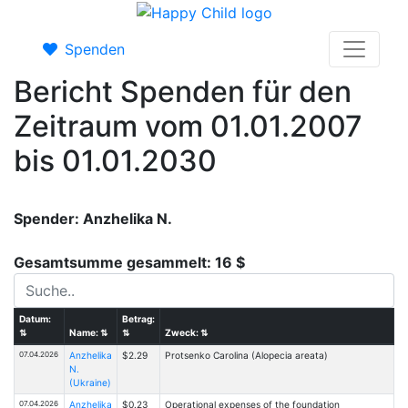
Spenden
Bericht Spenden für den
Zeitraum vom 01.01.2007
bis 01.01.2030
Spender: Anzhelika N.
Gesamtsumme gesammelt: 16 $
Datum:
Betrag:
⇅
Name:
⇅
⇅
Zweck:
⇅
07.04.2026
Anzhelika
$2.29
Protsenko Carolina (Alopecia areata)
N.
(Ukraine)
07.04.2026
Anzhelika
$0.23
Operational expenses of the foundation