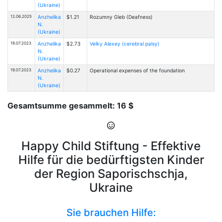
(Ukraine)
12.06.2025
Anzhelika
$1.21
Rоzumny Gleb (Deafness)
N.
(Ukraine)
19.07.2023
Anzhelika
$2.73
Velky Alexey (cerebral palsy)
N.
(Ukraine)
19.07.2023
Anzhelika
$0.27
Operational expenses of the foundation
N.
(Ukraine)
Gesamtsumme gesammelt: 16 $
Happy Child Stiftung - Effektive
Hilfe für die bedürftigsten Kinder
der Region Saporischschja,
Ukraine
Sie brauchen Hilfe: