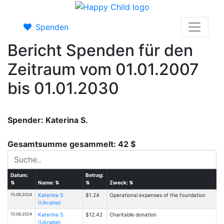
Spenden
Bericht Spenden für den
Zeitraum vom 01.01.2007
bis 01.01.2030
Spender: Katerina S.
Gesamtsumme gesammelt: 42 $
Datum:
Betrag:
⇅
Name:
⇅
⇅
Zweck:
⇅
10.06.2024
Katerina S.
$1.24
Operational expenses of the foundation
(Ukraine)
10.06.2024
Katerina S.
$12.42
Charitable donation
(Ukraine)