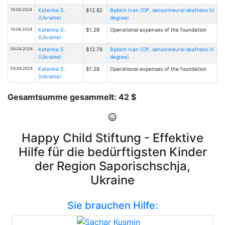
10.04.2024
Katerina S.
$12.82
Babich Ivan (CP, sensorineural deafness IV
(Ukraine)
degree)
10.04.2024
Katerina S.
$1.28
Operational expenses of the foundation
(Ukraine)
04.04.2024
Katerina S.
$12.76
Babich Ivan (CP, sensorineural deafness IV
(Ukraine)
degree)
04.04.2024
Katerina S.
$1.28
Operational expenses of the foundation
(Ukraine)
Gesamtsumme gesammelt: 42 $
Happy Child Stiftung - Effektive
Hilfe für die bedürftigsten Kinder
der Region Saporischschja,
Ukraine
Sie brauchen Hilfe: