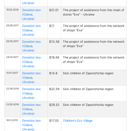
Ukraine)
16.02.2018
Donation box
$21.01
The project of assistance from the chain of
(Odesa,
stores "Eva" - Ukraine
Ukraine)
29.09.2017
Donation box
$17
The project of assistance from the network
(Odesa,
of shops "Eva"
Ukraine)
26.05.2017
Donation box
$13.36
The project of assistance from the network
(Odesa,
of shops "Eva"
Ukraine)
24.03.2017
Donation box
$18.48
The project of assistance from the network
(Odesa,
of shops "Eva"
Ukraine)
10.01.2017
Donation box
$14.8
Sick children of Zaporizhzhia region
(Odesa,
Ukraine)
22.09.2016
Donation box
$22.39
Sick children of Zaporizhzhia region
(Odesa,
Ukraine)
23.05.2016
Donation box
$29.32
Sick children of Zaporizhzhia region
(Odesa,
Ukraine)
18.12.2015
Donation box
$17.03
Children's Eco Village
(Odesa,
Ukraine)