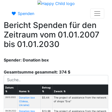
Spenden
Bericht Spenden für den
Zeitraum vom 01.01.2007
bis 01.01.2030
Spender: Donation box
Gesamtsumme gesammelt: 374 $
Datum:
Betrag:
⇅
Name:
⇅
⇅
Zweck:
⇅
28.10.2022
Donation box
$5.44
The project of assistance from the network
(Odesa,
of shops "Eva"
Ukraine)
08.08.2022
Donation box
$13.98
The project of assistance from the network