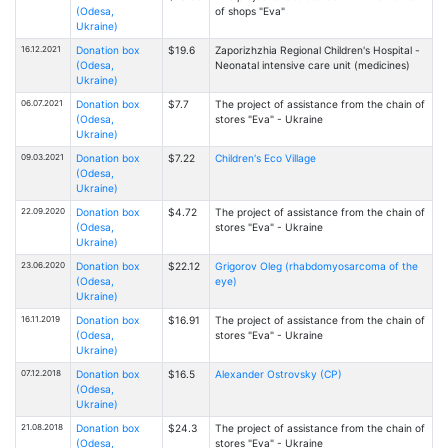
(Odesa,
of shops "Eva"
Ukraine)
16.12.2021
Donation box
$19.6
Zaporizhzhia Regional Children's Hospital -
(Odesa,
Neonatal intensive care unit (medicines)
Ukraine)
06.07.2021
Donation box
$7.7
The project of assistance from the chain of
(Odesa,
stores "Eva" - Ukraine
Ukraine)
09.03.2021
Donation box
$7.22
Children's Eco Village
(Odesa,
Ukraine)
22.09.2020
Donation box
$4.72
The project of assistance from the chain of
(Odesa,
stores "Eva" - Ukraine
Ukraine)
23.06.2020
Donation box
$22.12
Grigorov Oleg (rhabdomyosarcoma of the
(Odesa,
eye)
Ukraine)
16.11.2019
Donation box
$16.91
The project of assistance from the chain of
(Odesa,
stores "Eva" - Ukraine
Ukraine)
07.12.2018
Donation box
$16.5
Alexander Ostrovsky (CP)
(Odesa,
Ukraine)
21.08.2018
Donation box
$24.3
The project of assistance from the chain of
(Odesa,
stores "Eva" - Ukraine