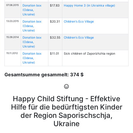
07.08.2015
Donation box
$17.83
Happy Home 3 (in Ukrainka village)
(Odesa,
Ukraine)
13.03.2015
Donation box
$20.31
Children's Eco Village
(Odesa,
Ukraine)
15.09.2014
Donation box
$32.55
Children's Eco Village
(Odesa,
Ukraine)
15.11.2012
Donation box
$11.01
Sick children of Zaporizhzhia region
(Odesa,
Ukraine)
Gesamtsumme gesammelt: 374 $
Happy Child Stiftung - Effektive
Hilfe für die bedürftigsten Kinder
der Region Saporischschja,
Ukraine