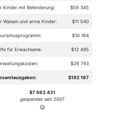
ür Kinder mit Behinderung:
$59 345
ür Waisen und arme Kinder:
$11 540
ourismusprogramm:
$10 164
ilfe für Erwachsene:
$12 495
erwaltungskosten:
$26 793
esamtausgaben:
$192 167
$7 663 431
gespendet seit
2007