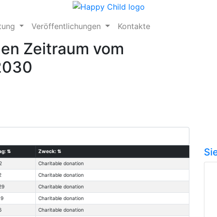
ftung
Veröffentlichungen
Kontakte
den Zeitraum vom
.2030
Si
ag:
⇅
Zweck:
⇅
2
Charitable donation
2
Charitable donation
29
Charitable donation
19
Charitable donation
6
Charitable donation