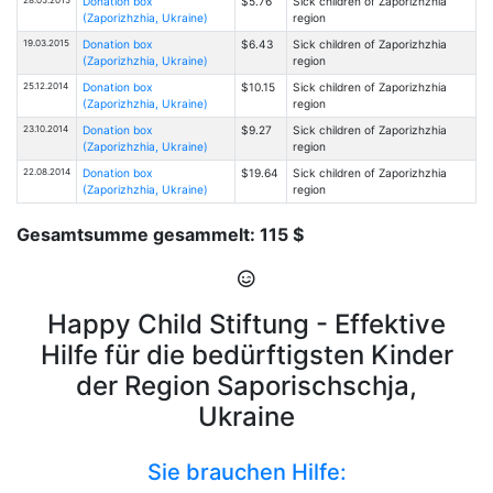
Donation box
$5.76
Sick children of Zaporizhzhia
(Zaporizhzhia, Ukraine)
region
19.03.2015
Donation box
$6.43
Sick children of Zaporizhzhia
(Zaporizhzhia, Ukraine)
region
25.12.2014
Donation box
$10.15
Sick children of Zaporizhzhia
(Zaporizhzhia, Ukraine)
region
23.10.2014
Donation box
$9.27
Sick children of Zaporizhzhia
(Zaporizhzhia, Ukraine)
region
22.08.2014
Donation box
$19.64
Sick children of Zaporizhzhia
(Zaporizhzhia, Ukraine)
region
Gesamtsumme gesammelt: 115 $
Happy Child Stiftung - Effektive
Hilfe für die bedürftigsten Kinder
der Region Saporischschja,
Ukraine
Sie brauchen Hilfe: