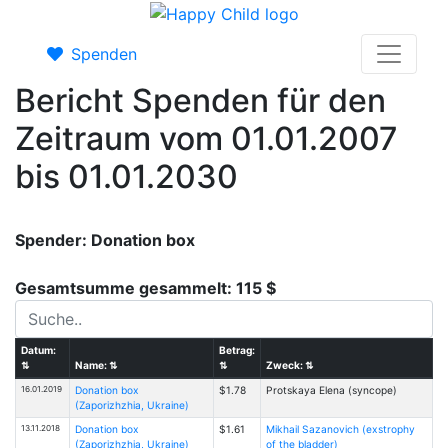
Spenden
Bericht Spenden für den
Zeitraum vom 01.01.2007
bis 01.01.2030
Spender: Donation box
Gesamtsumme gesammelt: 115 $
Datum:
Betrag:
⇅
Name:
⇅
⇅
Zweck:
⇅
16.01.2019
Donation box
$1.78
Protskaya Elena (syncope)
(Zaporizhzhia, Ukraine)
13.11.2018
Donation box
$1.61
Mikhail Sazanovich (exstrophy
(Zaporizhzhia, Ukraine)
of the bladder)