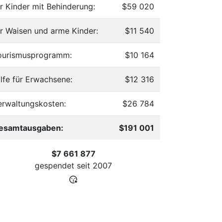
ür Kinder mit Behinderung:
$59 020
ür Waisen und arme Kinder:
$11 540
ourismusprogramm:
$10 164
ilfe für Erwachsene:
$12 316
erwaltungskosten:
$26 784
esamtausgaben:
$191 001
$7 661 877
gespendet seit
2007