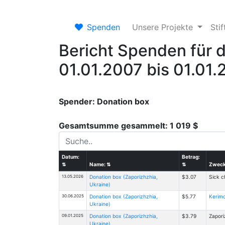
Spenden
Unsere Projekte
Sti
Bericht Spenden für 
01.01.2007 bis 01.01
Spender: Donation box
Gesamtsumme gesammelt: 1 019 $
Datum:
Betrag:
⇅
Name:
⇅
⇅
Zwec
13.05.2026
Donation box (Zaporizhzhia,
$3.07
Sick c
Ukraine)
30.06.2025
Donation box (Zaporizhzhia,
$5.77
Kerimo
Ukraine)
09.01.2025
Donation box (Zaporizhzhia,
$3.79
Zapori
Ukraine)