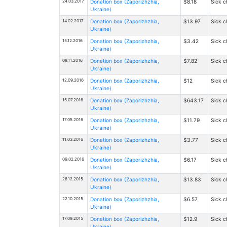
24.03.2017
Donation box (Zaporizhzhia,
$8.18
Sick c
Ukraine)
14.02.2017
Donation box (Zaporizhzhia,
$13.97
Sick c
Ukraine)
15.12.2016
Donation box (Zaporizhzhia,
$3.42
Sick c
Ukraine)
08.11.2016
Donation box (Zaporizhzhia,
$7.82
Sick c
Ukraine)
12.09.2016
Donation box (Zaporizhzhia,
$12
Sick c
Ukraine)
15.07.2016
Donation box (Zaporizhzhia,
$643.17
Sick c
Ukraine)
17.05.2016
Donation box (Zaporizhzhia,
$11.79
Sick c
Ukraine)
11.03.2016
Donation box (Zaporizhzhia,
$3.77
Sick c
Ukraine)
09.02.2016
Donation box (Zaporizhzhia,
$6.17
Sick c
Ukraine)
28.12.2015
Donation box (Zaporizhzhia,
$13.83
Sick c
Ukraine)
22.10.2015
Donation box (Zaporizhzhia,
$6.57
Sick c
Ukraine)
17.09.2015
Donation box (Zaporizhzhia,
$12.9
Sick c
Ukraine)