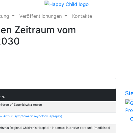
ftung
Veröffentlichungen
Kontakte
den Zeitraum vom
.2030
Si
k:
⇅
hildren of Zaporizhzhia region
v Arthur (symptomatic myoclonic epilepsy)
G
zhzhia Regional Children's Hospital - Neonatal intensive care unit (medicines)