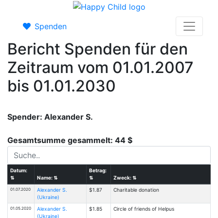
Spenden
Bericht Spenden für den
Zeitraum vom 01.01.2007
bis 01.01.2030
Spender: Alexander S.
Gesamtsumme gesammelt: 44 $
Datum:
Betrag:
⇅
Name:
⇅
⇅
Zweck:
⇅
01.07.2020
Alexander S.
$1.87
Charitable donation
(Ukraine)
01.05.2020
Alexander S.
$1.85
Circle of friends of Helpus
(Ukraine)