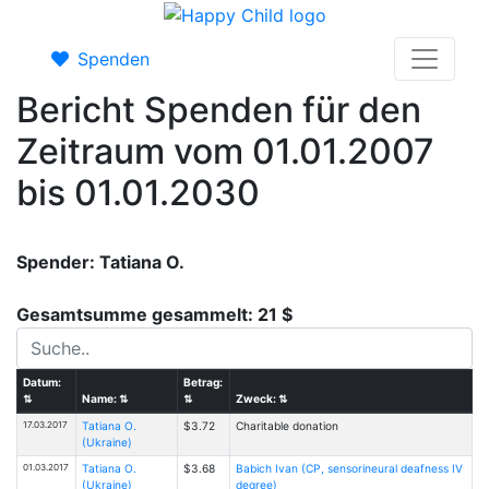
Spenden
Bericht Spenden für den
Zeitraum vom 01.01.2007
bis 01.01.2030
Spender: Tatiana O.
Gesamtsumme gesammelt: 21 $
Datum:
Betrag:
⇅
Name:
⇅
⇅
Zweck:
⇅
17.03.2017
Tatiana O.
$3.72
Charitable donation
(Ukraine)
01.03.2017
Tatiana O.
$3.68
Babich Ivan (CP, sensorineural deafness IV
(Ukraine)
degree)