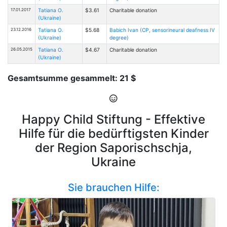
17.01.2017
Tatiana O.
$3.61
Charitable donation
(Ukraine)
23.12.2016
Tatiana O.
$5.68
Babich Ivan (CP, sensorineural deafness IV
(Ukraine)
degree)
26.05.2015
Tatiana O.
$4.67
Charitable donation
(Ukraine)
Gesamtsumme gesammelt: 21 $
Happy Child Stiftung - Effektive
Hilfe für die bedürftigsten Kinder
der Region Saporischschja,
Ukraine
Sie brauchen Hilfe: